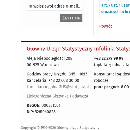
art. 7 ust. 1 u
służących ochr
Powrót
Główny Urząd Statystyczny
Infolinia Stat
Aleja Niepodległości 208
+48 22 279 99 99
00-925 Warszawa
(opłata zgodna z ta
Godziny pracy Urzędu: 8:15 - 16:15
Konsultanci są dos
Kancelaria: +48 22 608 30 00
robocze:
kancelariaogolnaGUS@stat.gov.pl
pon.- pt.: godz. 8.00
Elektroniczna Skrzynka Podawcza
REGON:
000331501
NIP:
5261040828
Copyright © 1995-2026 Główny Urząd Statystyczny