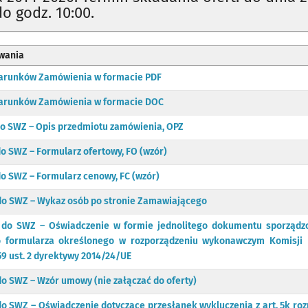
do godz. 10:00.
wania
Warunków Zamówienia w formacie PDF
Warunków Zamówienia w formacie DOC
 do SWZ – Opis przedmiotu zamówienia, OPZ
do SWZ – Formularz ofertowy, FO (wzór)
do SWZ – Formularz cenowy, FC (wzór)
 do SWZ – Wykaz osób po stronie Zamawiającego
5 do SWZ – Oświadczenie w formie jednolitego dokumentu sporząd
 formularza określonego w rozporządzeniu wykonawczym Komisji 
59 ust. 2 dyrektywy 2014/24/UE
do SWZ – Wzór umowy (nie załączać do oferty)
 do SWZ – Oświadczenie dotyczące przesłanek wykluczenia z art. 5k ro