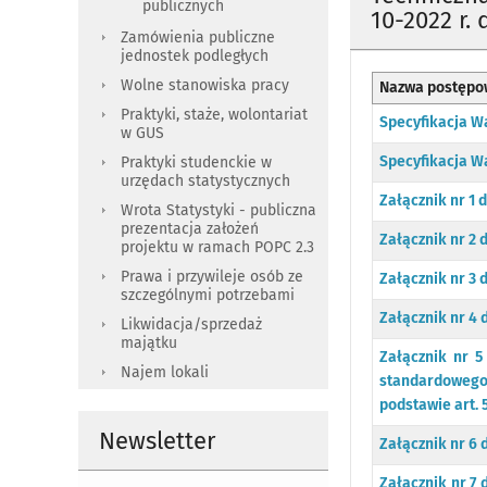
publicznych
10-2022 r. 
Zamówienia publiczne
jednostek podległych
Wolne stanowiska pracy
Nazwa postępo
Praktyki, staże, wolontariat
Specyfikacja 
w GUS
Specyfikacja 
Praktyki studenckie w
urzędach statystycznych
Załącznik nr 1
Wrota Statystyki - publiczna
prezentacja założeń
Załącznik nr 2 
projektu w ramach POPC 2.3
Prawa i przywileje osób ze
Załącznik nr 3 
szczególnymi potrzebami
Załącznik nr 4
Likwidacja/sprzedaż
majątku
Załącznik nr 
Najem lokali
standardowego
podstawie art. 
Newsletter
Załącznik nr 6 
Załącznik nr 7