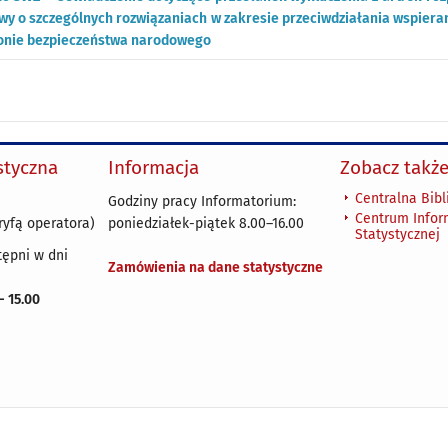
stawy o szczególnych rozwiązaniach w zakresie przeciwdziałania wspiera
onie bezpieczeństwa narodowego
ystyczna
Informacja
Zobacz także
Centralna Bibl
Godziny pracy Informatorium:
Centrum Infor
ryfą operatora)
poniedziałek-piątek 8.00
–
16.00
Statystycznej
tępni w dni
Zamówienia na dane statystyczne
 - 15.00