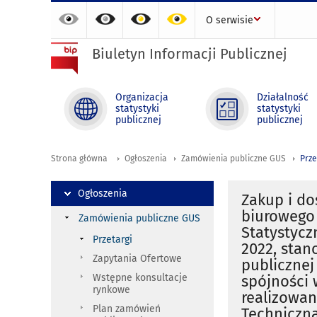
O serwisie
Biuletyn Informacji Publicznej
Organizacja
Działalność
statystyki
statystyki
publicznej
publicznej
Strona główna
Ogłoszenia
Zamówienia publiczne GUS
Prze
Ogłoszenia
Zakup i d
biurowego
Zamówienia publiczne GUS
Statystycz
Przetargi
2022, stan
Zapytania Ofertowe
publiczne
Wstępne konsultacje
spójności 
rynkowe
realizowa
Plan zamówień
Techniczna