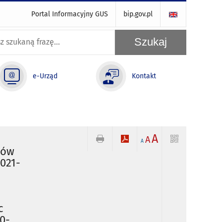
Portal Informacyjny GUS
bip.gov.pl
e-Urząd
Kontakt
A
A
A
dów
2021-
c
20-