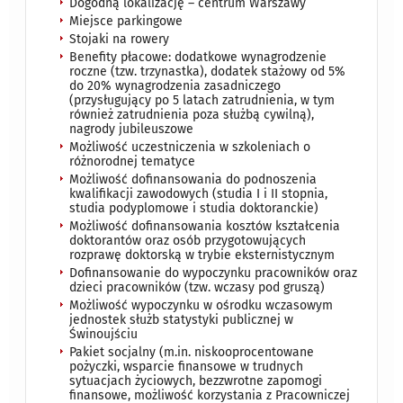
Dogodną lokalizację – centrum Warszawy
Miejsce parkingowe
Stojaki na rowery
Benefity płacowe: dodatkowe wynagrodzenie
roczne (tzw. trzynastka), dodatek stażowy od 5%
do 20% wynagrodzenia zasadniczego
(przysługujący po 5 latach zatrudnienia, w tym
również zatrudnienia poza służbą cywilną),
nagrody jubileuszowe
Możliwość uczestniczenia w szkoleniach o
różnorodnej tematyce
Możliwość dofinansowania do podnoszenia
kwalifikacji zawodowych (studia I i II stopnia,
studia podyplomowe i studia doktoranckie)
Możliwość dofinansowania kosztów kształcenia
doktorantów oraz osób przygotowujących
rozprawę doktorską w trybie eksternistycznym
Dofinansowanie do wypoczynku pracowników oraz
dzieci pracowników (tzw. wczasy pod gruszą)
Możliwość wypoczynku w ośrodku wczasowym
jednostek służb statystyki publicznej w
Świnoujściu
Pakiet socjalny (m.in. niskooprocentowane
pożyczki, wsparcie finansowe w trudnych
sytuacjach życiowych, bezzwrotne zapomogi
finansowe, możliwość korzystania z Pracowniczej