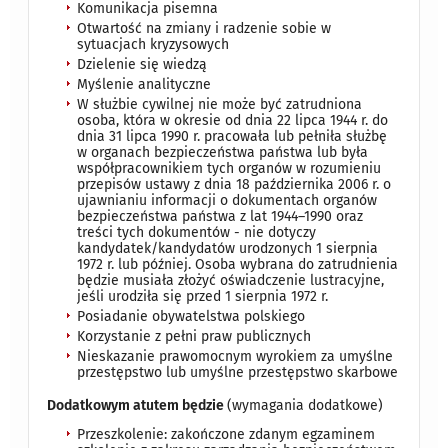
Komunikacja pisemna
Otwartość na zmiany i radzenie sobie w
sytuacjach kryzysowych
Dzielenie się wiedzą
Myślenie analityczne
W służbie cywilnej nie może być zatrudniona
osoba, która w okresie od dnia 22 lipca 1944 r. do
dnia 31 lipca 1990 r. pracowała lub pełniła służbę
w organach bezpieczeństwa państwa lub była
współpracownikiem tych organów w rozumieniu
przepisów ustawy z dnia 18 października 2006 r. o
ujawnianiu informacji o dokumentach organów
bezpieczeństwa państwa z lat 1944–1990 oraz
treści tych dokumentów - nie dotyczy
kandydatek/kandydatów urodzonych 1 sierpnia
1972 r. lub później. Osoba wybrana do zatrudnienia
będzie musiała złożyć oświadczenie lustracyjne,
jeśli urodziła się przed 1 sierpnia 1972 r.
Posiadanie obywatelstwa polskiego
Korzystanie z pełni praw publicznych
Nieskazanie prawomocnym wyrokiem za umyślne
przestępstwo lub umyślne przestępstwo skarbowe
Dodatkowym atutem będzie
(wymagania dodatkowe)
Przeszkolenie: zakończone zdanym egzaminem