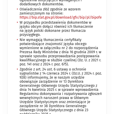
ogłoszenia dotyczących wymaganych i
dodatkowych dokumentów.
Oświadczenia złóż zgodnie ze wzorem
zamieszczonym na stronie:
https://bip.stat.gov.pl/download/gfx/bip/pl/bipofertyp
W przypadku przedstawienia dokumentów w
języku obcym dołącz również ich tłumaczenie
na język polski dokonane przez tłumacza
przysięgłego.
Nie wymagają tłumaczenia certyfikaty
potwierdzające znajomość języka obcego
wymienione w załączniku nr 2 do rozporządzenia
Prezesa Rady Ministrów z dnia 16 grudnia 2009 r. w
sprawie sposobu przeprowadzania postępowania
kwalifikacyjnego w służbie cywilnej (Dz. U. z 2021 r.
poz. 141 oraz z 2024 r. poz. 675).
Zgodnie z art. 24 ust. 6 ustawy o ochronie
sygnalistów z 14 czerwca 2024 r. (Dz.U. z 2024 r. poz.
928) informujemy, że w naszym urzędzie
obowiązuje zarządzenie nr 13 Dyrektora
Generalnego Głównego Urzędu Statystycznego z
dnia 14 kwietnia 2025 r. w sprawie wprowadzenia
Regulaminu dokonywania i rozpatrywania zgłoszeń
wewnętrznych naruszeń prawa w Głównym
Urzędzie Statystycznym oraz zmieniające je
zarządzenie nr 38 Dyrektora Generalnego
Głównego Urzędu Statystycznego z dnia 23