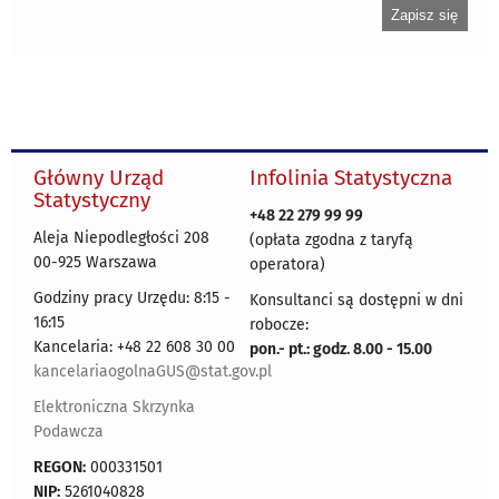
Główny Urząd
Infolinia Statystyczna
Statystyczny
+48 22 279 99 99
Aleja Niepodległości 208
(opłata zgodna z taryfą
00-925 Warszawa
operatora)
Godziny pracy Urzędu: 8:15 -
Konsultanci są dostępni w dni
16:15
robocze:
Kancelaria: +48 22 608 30 00
pon.- pt.: godz. 8.00 - 15.00
kancelariaogolnaGUS@stat.gov.pl
Elektroniczna Skrzynka
Podawcza
REGON:
000331501
NIP:
5261040828