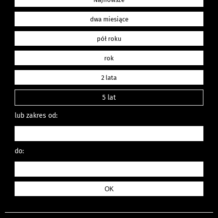
dwa miesiące
pół roku
rok
2 lata
5 lat
lub zakres od:
do: