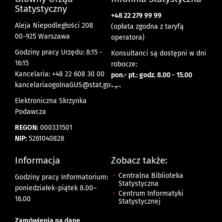
Statystyczny
+48 22 279 99 99
Aleja Niepodległości 208
(opłata zgodna z taryfą
00-925 Warszawa
operatora)
Godziny pracy Urzędu: 8:15 -
Konsultanci są dostępni w dni
16:15
robocze:
Kancelaria: +48 22 608 30 00
pon.- pt.: godz. 8.00 - 15.00
kancelariaogolnaGUS@stat.gov.pl
Elektroniczna Skrzynka
Podawcza
REGON:
000331501
NIP:
5261040828
Informacja
Zobacz także:
Centralna Biblioteka
Godziny pracy Informatorium:
Statystyczna
poniedziałek-piątek 8.00
–
Centrum Informatyki
16.00
Statystycznej
Zamówienia na dane