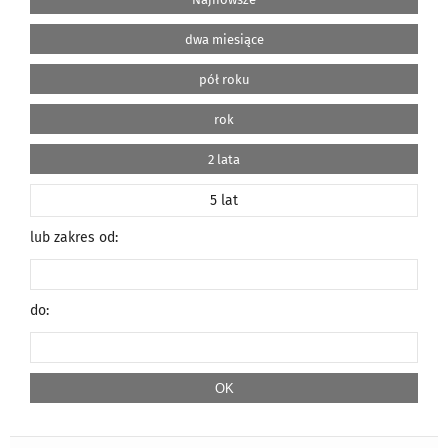
dwa miesiące
pół roku
rok
2 lata
5 lat
lub zakres od:
do: