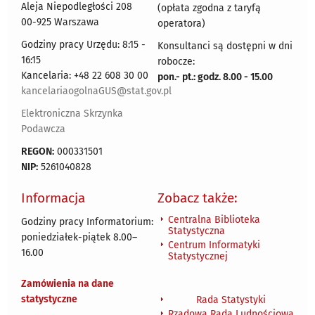
Aleja Niepodległości 208
(opłata zgodna z taryfą
00-925 Warszawa
operatora)
Godziny pracy Urzędu: 8:15 -
Konsultanci są dostępni w dni
16:15
robocze:
Kancelaria: +48 22 608 30 00
pon.- pt.: godz. 8.00 - 15.00
kancelariaogolnaGUS@stat.gov.pl
Elektroniczna Skrzynka
Podawcza
REGON:
000331501
NIP:
5261040828
Informacja
Zobacz także:
Centralna Biblioteka
Godziny pracy Informatorium:
Statystyczna
poniedziałek-piątek 8.00
–
Centrum Informatyki
16.00
Statystycznej
Zamówienia na dane
statystyczne
Rada Statystyki
Rządowa Rada Ludnościowa