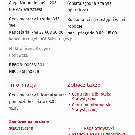
Aleja Niepodległości 208
(opłata zgodna z taryfą
00-925 Warszawa
operatora)
Godziny pracy Urzędu: 8:15 -
Konsultanci są dostępni w dni
16:15
robocze:
Kancelaria: +48 22 608 30 00
pon.- pt.: godz. 8.00 - 15.00
kancelariaogolnaGUS@stat.gov.pl
Elektroniczna Skrzynka
Podawcza
REGON:
000331501
NIP:
5261040828
Informacja
Zobacz także:
Centralna Biblioteka
Godziny pracy Informatorium:
Statystyczna
poniedziałek-piątek 8.00
–
Centrum Informatyki
16.00
Statystycznej
Zamówienia na dane
statystyczne
Rada Statystyki
Rządowa Rada Ludnościowa