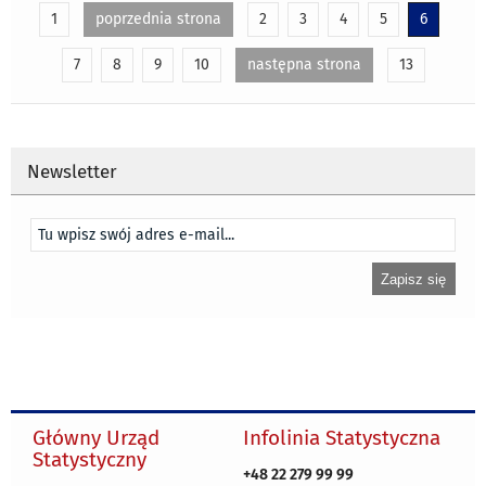
1
poprzednia strona
2
3
4
5
6
7
8
9
10
następna strona
13
Newsletter
Główny Urząd
Infolinia Statystyczna
Statystyczny
+48 22 279 99 99