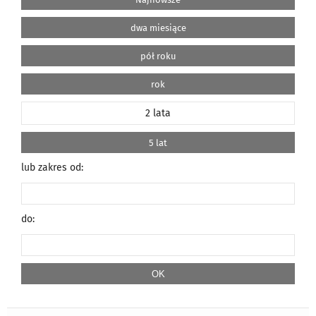
dwa miesiące
pół roku
rok
2 lata
5 lat
lub zakres od:
do: