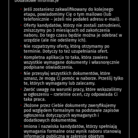
Dodatkowe informacje
Jeśli zostaniesz zakwalifikowany do kolejnego
etapu, powiadomimy Cię o tym mailowo (lub
telefonicznie – jeżeli nie podałeś adresu e-mail).
Oferty kandydatów, którzy nie zostali zatrudnieni,
zniszczymy po 3 miesiącach od zakończenia
naboru. Do tego czasu będzie można je odebrać w
urzędzie (ale nie odeślemy ich).
Nie rozpatrzymy oferty, którą otrzymamy po
terminie. Dotyczy to też uzupełniania ofert.
Kompletna aplikacja to taka, która zawiera
wszystkie wymagane dokumenty i własnoręcznie
podpisane oświadczenia.
Nie przesyłaj wszystkich dokumentów, które
uznasz, że mogą Ci pomóc w naborze. Prześlij tylko
te, których wymagamy lub zalecamy.
Zwróć uwagę na warunki pracy, które wskazaliśmy
w ogłoszeniu – rzetelnie oceń, czy odpowiada Ci
taka praca.
Złożone przez Ciebie dokumenty zweryfikujemy
pod względem formalnym na podstawie zapisów
ogłoszenia dotyczących wymaganych i
dodatkowych dokumentów.
Imiona i nazwiska kandydatów, którzy spełniają
wymagania formalne oraz wynik naboru stanowią
informację publiczną w zakresie objętym