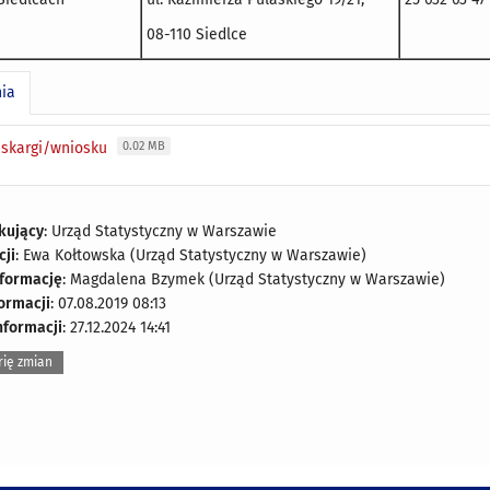
08-110 Siedlce
nia
 skargi/wniosku
0.02 MB
kujący
: Urząd Statystyczny w Warszawie
cji
: Ewa Kołtowska (Urząd Statystyczny w Warszawie)
nformację
: Magdalena Bzymek (Urząd Statystyczny w Warszawie)
formacji
: 07.08.2019 08:13
nformacji
: 27.12.2024 14:41
rię zmian