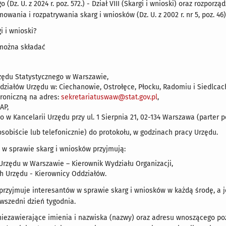
 (Dz. U. z 2024 r. poz. 572.) - Dział VIII (Skargi i wnioski) oraz rozpor
mowania i rozpatrywania skarg i wniosków (Dz. U. z 2002 r. nr 5, poz. 46)
i i wnioski?
 można składać
zędu Statystycznego w Warszawie,
działów Urzędu w: Ciechanowie, Ostrołęce, Płocku, Radomiu i Siedlcac
troniczną na adres:
sekretariatuswaw@stat.gov.pl
,
AP,
 w Kancelarii Urzędu przy ul. 1 Sierpnia 21, 02-134 Warszawa (parter po
osobiście lub telefonicznie) do protokołu, w godzinach pracy Urzędu.
 w sprawie skarg i wniosków przyjmują:
 Urzędu w Warszawie – Kierownik Wydziału Organizacji,
h Urzędu - Kierownicy Oddziałów.
przyjmuje interesantów w sprawie skarg i wniosków w każdą środę, a 
owszedni dzień tygodnia.
 niezawierające imienia i nazwiska (nazwy) oraz adresu wnoszącego pozo