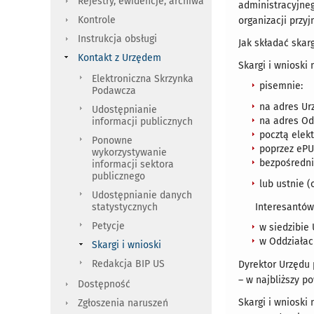
Rejestry, ewidencje, archiwa
administracyjnego
Kontrole
organizacji przyj
Instrukcja obsługi
Jak składać skarg
Kontakt z Urzędem
Skargi i wnioski
Elektroniczna Skrzynka
pisemnie:
Podawcza
na adres Ur
Udostępnianie
na adres Od
informacji publicznych
pocztą elek
Ponowne
poprzez ePU
wykorzystywanie
bezpośrednio
informacji sektora
publicznego
lub ustnie (
Udostępnianie danych
statystycznych
Interesantów
Petycje
w siedzibie
w Oddziałac
Skargi i wnioski
Redakcja BIP US
Dyrektor Urzędu 
– w najbliższy p
Dostępność
Skargi i wnioski
Zgłoszenia naruszeń