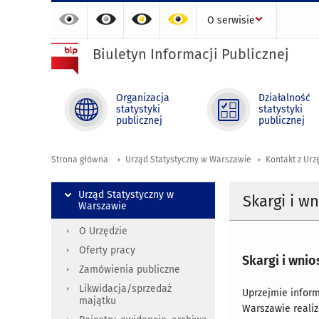
O serwisie
Biuletyn Informacji Publicznej
Organizacja
Działalność
statystyki
statystyki
publicznej
publicznej
Strona główna
Urząd Statystyczny w Warszawie
Kontakt z Ur
Urząd Statystyczny w
Skargi i wn
Warszawie
O Urzędzie
Oferty pracy
Skargi i wnio
Zamówienia publiczne
Likwidacja/sprzedaż
Uprzejmie inform
majątku
Warszawie realiz