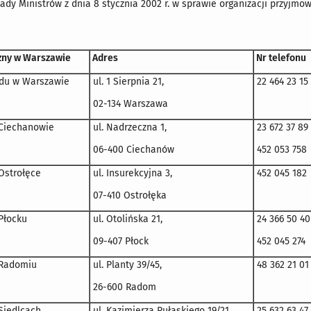
ady Ministrów z dnia 8 stycznia 2002 r. w sprawie organizacji przyjmo
zny w Warszawie
Adres
Nr telefonu
ędu w Warszawie
ul. 1 Sierpnia 21,
22 464 23 15
02-134 Warszawa
 Ciechanowie
ul. Nadrzeczna 1,
23 672 37 89
06-400 Ciechanów
452 053 758
Ostrołęce
ul. Insurekcyjna 3,
452 045 182
07-410 Ostrołęka
Płocku
ul. Otolińska 21,
24 366 50 40
09-407 Płock
452 045 274
 Radomiu
ul. Planty 39/45,
48 362 21 01
26-600 Radom
Siedlcach
ul. Kazimierza Pułaskiego 19/21,
25 632 63 47