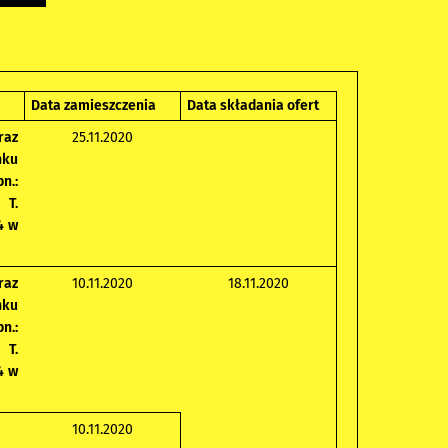
Data zamieszczenia
Data składania ofert
raz
25.11.2020
nku
n.:
 T.
4 w
raz
10.11.2020
18.11.2020
nku
n.:
 T.
4 w
10.11.2020