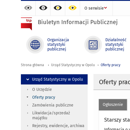
O serwisie
Biuletyn Informacji Publicznej
Organizacja
Działalność
statystyki
statystyki
publicznej
publicznej
Strona główna
Urząd Statystyczny w Opolu
Oferty pracy
Urząd Statystyczny w Opolu
Oferty pra
O Urzędzie
Oferty pracy
Ogłoszenie
Zamówienia publiczne
Likwidacja/sprzedaż
majątku
Starszy st
Rejestry, ewidencje, archiwa
Informacja o 