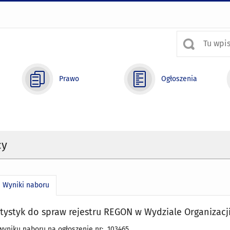
Prawo
Ogłoszenia
cy
Wyniki naboru
atystyk do spraw rejestru REGON w Wydziale Organizacji
wyniku naboru na ogłoszenie nr: 103465