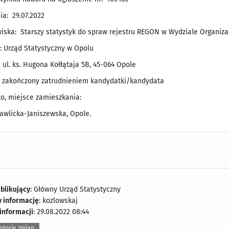
ia: 29.07.2022
ska: Starszy statystyk do spraw rejestru REGON w Wydziale Organizac
 Urząd Statystyczny w Opolu
 ul. ks. Hugona Kołłątaja 5B, 45-064 Opole
r zakończony zatrudnieniem kandydatki/kandydata
ko, miejsce zamieszkania:
Pawlicka-Janiszewska, Opole.
blikujący
: Główny Urząd Statystyczny
y informację
: kozlowskaj
 informacji
: 29.08.2022 08:44
storię zmian