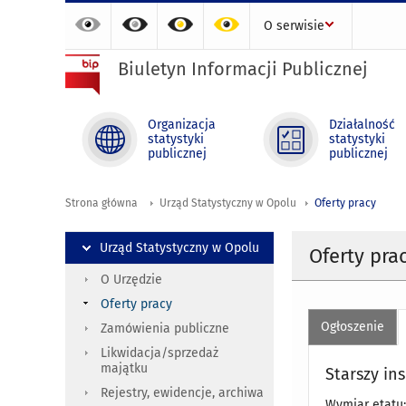
O serwisie
Biuletyn Informacji Publicznej
Organizacja
Działalność
statystyki
statystyki
publicznej
publicznej
Strona główna
Urząd Statystyczny w Opolu
Oferty pracy
Urząd Statystyczny w Opolu
Oferty pra
O Urzędzie
Oferty pracy
Ogłoszenie
Zamówienia publiczne
Likwidacja/sprzedaż
majątku
Starszy in
Rejestry, ewidencje, archiwa
Wymiar etatu: