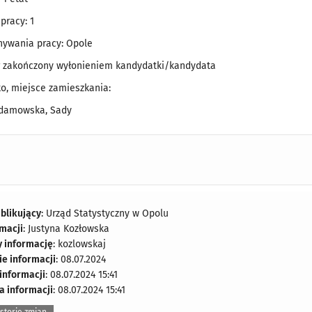
pracy: 1
nywania pracy:
Opole
r zakończony wyłonieniem kandydatki/kandydata
ko, miejsce zamieszkania:
Adamowska, Sady
blikujący
: Urząd Statystyczny w Opolu
rmacji
: Justyna Kozłowska
y informację
: kozlowskaj
e informacji
: 08.07.2024
 informacji
: 08.07.2024 15:41
a informacji
: 08.07.2024 15:41