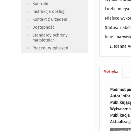
Kontrole
Liczba miejsc 
Instrukcja obsługi
Miejsce wyko
Kontakt z Urzędem
Dostępność
Status: nabó
Standardy ochrony
Imię i nazwis
małoletnich
Joanna 
Procedury zgłoszeń
Metryka
Podmiot pu
Autor info
Publikując
Wytworzeni
Publikacja
Aktualizacj