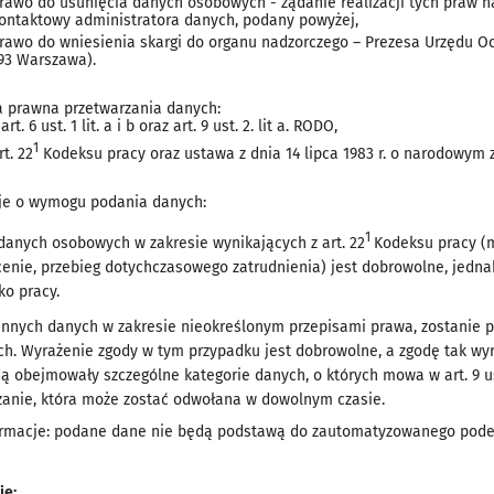
rawo do usunięcia danych osobowych - żądanie realizacji tych praw n
ontaktowy administratora danych, podany powyżej,
rawo do wniesienia skargi do organu nadzorczego – Prezesa Urzędu O
93 Warszawa).
 prawna przetwarzania danych:
 art. 6 ust. 1 lit. a i b oraz art. 9 ust. 2. lit a. RODO,
1
rt. 22
Kodeksu pracy oraz ustawa z dnia 14 lipca 1983 r. o narodowym 
je o wymogu podania danych:
1
danych osobowych w zakresie wynikających z art. 22
Kodeksu pracy (m
cenie, przebieg dotychczasowego zatrudnienia) jest dobrowolne, jedna
ko pracy.
innych danych w zakresie nieokreślonym przepisami prawa, zostanie 
h. Wyrażenie zgody w tym przypadku jest dobrowolne, a zgodę tak wy
ą obejmowały szczególne kategorie danych, o których mowa w art. 9 u
zanie, która może zostać odwołana w dowolnym czasie.
ormacje: podane dane nie będą podstawą do zautomatyzowanego podejm
je: