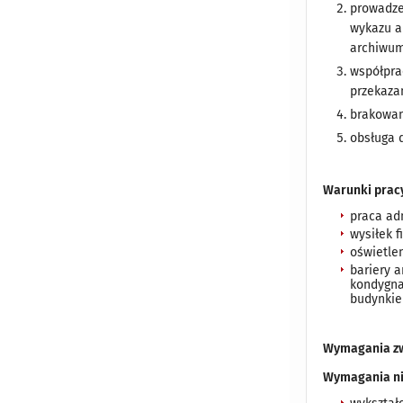
prowadze
wykazu a
archiwum
współpra
przekaza
brakowan
obsługa 
Warunki prac
praca ad
wysiłek f
oświetlen
bariery 
kondygna
budynkie
Wymagania zw
Wymagania n