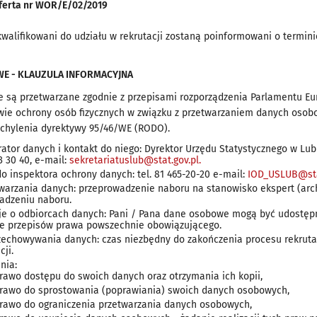
oferta nr WOR/E/02/2019
walifikowani do udziału w rekrutacji zostaną poinformowani o terminie
E - KLAUZULA INFORMACYJNA
są przetwarzane zgodnie z przepisami rozporządzenia Parlamentu Euro
awie ochrony osób fizycznych w związku z przetwarzaniem danych oso
uchylenia dyrektywy 95/46/WE (RODO).
ator danych i kontakt do niego: Dyrektor Urzędu Statystycznego w Lubl
33 30 40, e-mail:
sekretariatuslub@stat.gov.pl.
o inspektora ochrony danych: tel. 81 465-20-20 e-mail:
IOD_USLUB@sta
twarzania danych: przeprowadzenie naboru na stanowisko ekspert (ar
adzeniu naboru.
je o odbiorcach danych: Pani / Pana dane osobowe mogą być udostę
e przepisów prawa powszechnie obowiązującego.
zechowywania danych: czas niezbędny do zakończenia procesu rekrutacj
cji.
nia:
rawo dostępu do swoich danych oraz otrzymania ich kopii,
rawo do sprostowania (poprawiania) swoich danych osobowych,
rawo do ograniczenia przetwarzania danych osobowych,