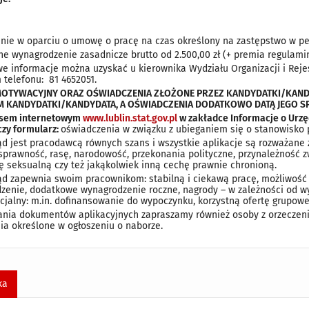
enie w oparciu o umowę o pracę na czas określony na zastępstwo w p
ne wynagrodzenie zasadnicze brutto od 2.500,00 zł (+ premia regulamin
e informacje można uzyskać u kierownika Wydziału Organizacji i Reje
telefonu: 81 4652051.
T MOTYWACYJNY ORAZ OŚWIADCZENIA ZŁOŻONE PRZEZ KANDYDATKI/K
M KANDYDATKI/KANDYDATA, A OŚWIADCZENIA DODATKOWO DATĄ JEGO S
esem internetowym
www.lublin.stat.gov.pl
w zakładce Informacje o Urzę
zy formularz:
oświadczenia w związku z ubieganiem się o stanowisko 
ąd jest pracodawcą równych szans i wszystkie aplikacje są rozważane 
sprawność, rasę, narodowość, przekonania polityczne, przynależność z
ję seksualną czy też jakąkolwiek inną cechę prawnie chronioną.
ąd zapewnia swoim pracownikom: stabilną i ciekawą pracę, możliwość
zenie, dodatkowe wynagrodzenie roczne, nagrody – w zależności od wy
ocjalny: m.in. dofinansowanie do wypoczynku, korzystną ofertę grupow
ania dokumentów aplikacyjnych zapraszamy również osoby z orzeczeni
a określone w ogłoszeniu o naborze.
ka