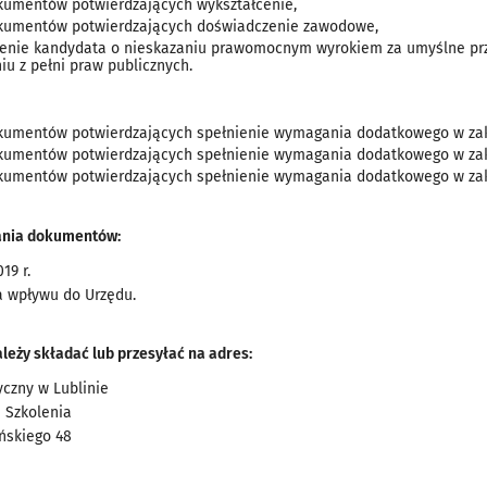
kumentów potwierdzających wykształcenie,
kumentów potwierdzających doświadczenie zawodowe,
enie kandydata o nieskazaniu prawomocnym wyrokiem za umyślne prz
iu z pełni praw publicznych.
kumentów potwierdzających spełnienie wymagania dodatkowego w zak
kumentów potwierdzających spełnienie wymagania dodatkowego w za
kumentów potwierdzających spełnienie wymagania dodatkowego w zakr
ania dokumentów:
19 r.
a wpływu do Urzędu.
eży składać lub przesyłać na adres:
yczny w Lublinie
i Szkolenia
yńskiego 48