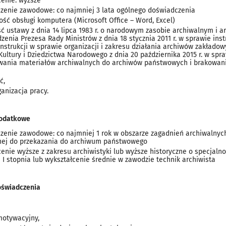
cenie: wyższe
zenie zawodowe: co najmniej 3 lata ogólnego doświadczenia
ość obsługi komputera (Microsoft Office – Word, Excel)
 ustawy z dnia 14 lipca 1983 r. o narodowym zasobie archiwalnym i archi
zenia Prezesa Rady Ministrów z dnia 18 stycznia 2011 r. w sprawie ins
instrukcji w sprawie organizacji i zakresu działania archiwów zakładowyc
Kultury i Dziedzictwa Narodowego z dnia 20 października 2015 r. w spr
wania materiałów archiwalnych do archiwów państwowych i brakowania d
ć,
anizacja pracy.
odatkowe
zenie zawodowe: co najmniej 1 rok w obszarze zagadnień archiwalny
nej do przekazania do archiwum państwowego
enie wyższe z zakresu archiwistyki lub wyższe historyczne o specjaln
I stopnia lub wykształcenie średnie w zawodzie technik archiwista
oświadczenia
 motywacyjny,