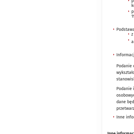
p
k
p
1
Podstawa
z
a
Informac
Podanie 
wykształ
stanowis
Podanie 
osobowyc
dane będ
przetwar
Inne inf
Inne informac