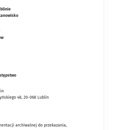
blinie
tanowisko
)
ów
astępstwo
in
zyńskiego 48, 20-068 Lublin
ntacji archiwalnej do przekazania,