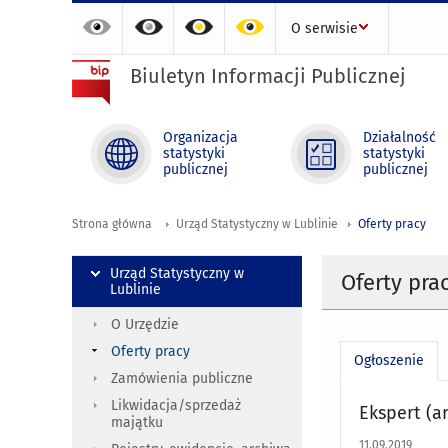
O serwisie
Biuletyn Informacji Publicznej
Organizacja
Działalność
statystyki
statystyki
publicznej
publicznej
Strona główna
Urząd Statystyczny w Lublinie
Oferty pracy
Urząd Statystyczny w
Oferty pra
Lublinie
O Urzędzie
Oferty pracy
Ogłoszenie
Zamówienia publiczne
Likwidacja/sprzedaż
Ekspert (a
majątku
11.09.2019