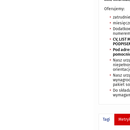
Oferujemy:
zatrudni
miesięcz
Dodatkow
numerem 
CV, LIS
PODPISE
Pod adr
pomocnic
Nasz urz
niepełno
orientac
Nasz urz
wynagrod
pakiet s
Do skład
wymagani
Tagi
Metry