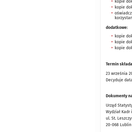
kopie do
kopie do
oświadcz
korzystan
dodatkowe:
kopie do
kopie do
kopie do
Termin skład
23 września 20
Decyduje dat
Dokumenty nal
Urząd Statyst
Wydział Kadr 
ul. St. Leszcz
20-068 Lublin