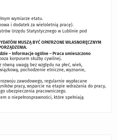
ełnym wymiarze etatu.
owa i dodatek za wieloletnią pracę).
strów Urzędu Statystycznego w Lublinie pod
ANDYDATÓW MUSZĄ BYĆ OPATRZONE WŁASNORĘCZNYM
PORZĄDZENIA.
dzie – Informacje ogólne – Praca umieszczono
poza korpusem służby cywilnej.
z równą uwagą bez względu na płeć, wiek,
wiązkową, pochodzenie etniczne, wyznanie,
 rozwoju zawodowego, regularnie wypłacane
ników pracy, wsparcie na etapie wdrażania do pracy,
ego ubezpieczenia pracowniczego.
em o niepełnosprawności, które spełniają