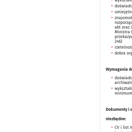
wykształ
doświadc
umiejętn
znajomość
rozporząd
akt oraz 
Ministra 
przekazy
246)
rzetelnoś
dobra org
Wymagania d
doświadc
archiwal
wykształc
minimum 
Dokumenty i 
niezbędne:
CV i list