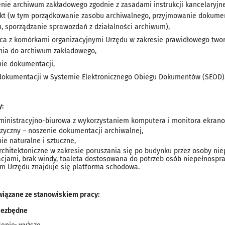
nie archiwum zakładowego zgodnie z zasadami instrukcji kancelaryjnej,
kt (w tym porządkowanie zasobu archiwalnego, przyjmowanie dokum
, sporządzanie sprawozdań z działalności archiwum),
ca z komórkami organizacyjnymi Urzędu w zakresie prawidłowego tworz
nia do archiwum zakładowego,
ie dokumentacji,
dokumentacji w Systemie Elektronicznego Obiegu Dokumentów (SEOD)
y:
ministracyjno-biurowa z wykorzystaniem komputera i monitora ekrano
izyczny – noszenie dokumentacji archiwalnej,
ie naturalne i sztuczne,
architektoniczne w zakresie poruszania się po budynku przez osoby n
cjami, brak windy, toaleta dostosowana do potrzeb osób niepełnospr
m Urzędu znajduje się platforma schodowa.
iązane ze stanowiskiem pracy:
iezbędne