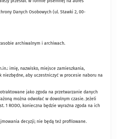
ależy przesłać w formie pisemnej na adres
chrony Danych Osobowych (ul. Stawki 2, 00-
zasobie archiwalnym i archiwach.
.in.: imię, nazwisko, miejsce zamieszkania,
k niezbędne, aby uczestniczyć w procesie naboru na
potraktowane jako zgoda na przetwarzanie danych
rażoną można odwołać w dowolnym czasie. Jeżeli
st. 1 RODO, konieczna będzie wyraźna zgoda na ich
owania decyzji; nie będą też profilowane.