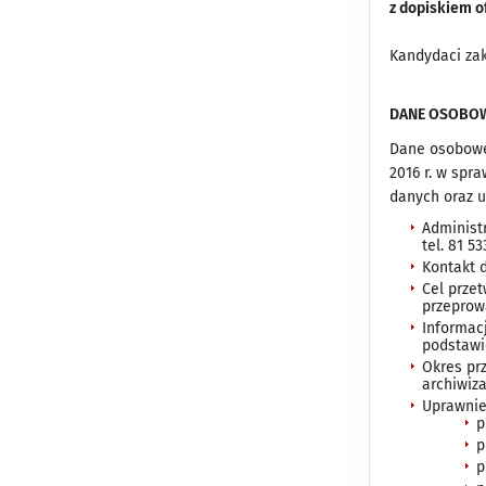
z dopiskiem 
Kandydaci zak
DANE OSOBOW
Dane osobowe 
2016 r. w spr
danych oraz 
Administr
tel. 81 5
Kontakt d
Cel prze
przeprow
Informac
podstawi
Okres pr
archiwiza
Uprawnie
p
p
p