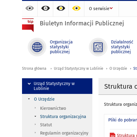
O serwisie
Biuletyn Informacji Publicznej
Organizacja
Działalność
statystyki
statystyki
publicznej
publicznej
Strona główna
Urząd Statystyczny w Lublinie
O Urzędzie
St
Urząd Statystyczny w
Struktura 
Lublinie
O Urzędzie
Struktura organi
Kierownictwo
Struktura organizacyjna
Pliki do pobra
Statut
Regulamin organizacyjny
Struktura