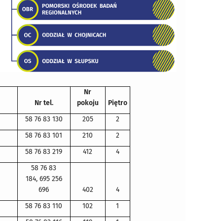
Nr
Nr tel.
pokoju
Piętro
58 76 83 130
205
2
58 76 83 101
210
2
58 76 83 219
412
4
58 76 83
184, 695 256
696
402
4
58 76 83 110
102
1