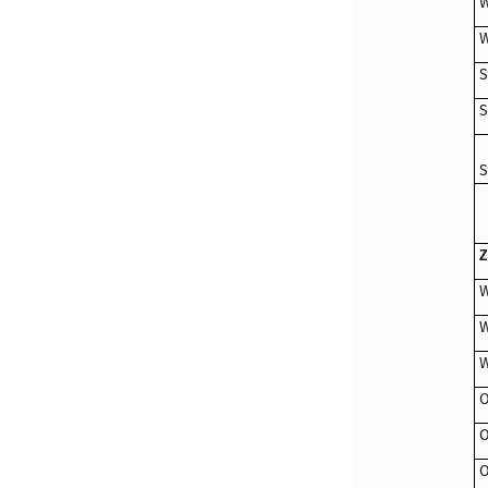
W
W
S
S
S
Z
W
W
W
O
O
O