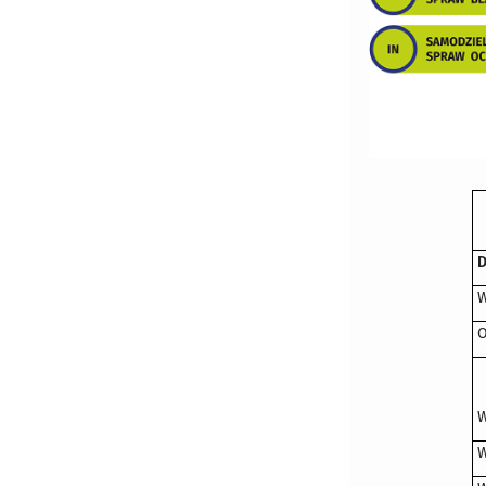
D
W
O
W
W