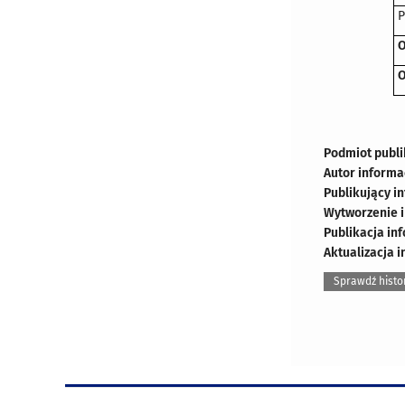
P
O
O
Podmiot publi
Autor informa
Publikujący i
Wytworzenie i
Publikacja in
Aktualizacja i
Sprawdź histo