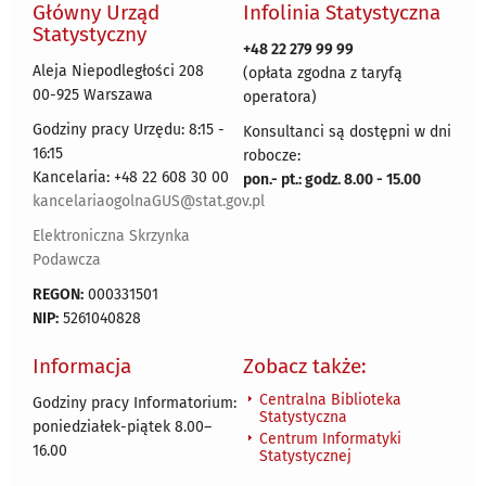
Główny Urząd
Infolinia Statystyczna
Statystyczny
+48 22 279 99 99
Aleja Niepodległości 208
(opłata zgodna z taryfą
00-925 Warszawa
operatora)
Godziny pracy Urzędu: 8:15 -
Konsultanci są dostępni w dni
16:15
robocze:
Kancelaria: +48 22 608 30 00
pon.- pt.: godz. 8.00 - 15.00
kancelariaogolnaGUS@stat.gov.pl
Elektroniczna Skrzynka
Podawcza
REGON:
000331501
NIP:
5261040828
Informacja
Zobacz także:
Centralna Biblioteka
Godziny pracy Informatorium:
Statystyczna
poniedziałek-piątek 8.00
–
Centrum Informatyki
16.00
Statystycznej