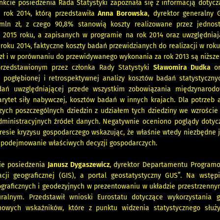
kcie posiedzenia Rada Statystyki zapoznała się z informacją dotyczą
rok 2014, którą przedstawiła
Anna Borowska
, dyrektor generalny
mln zł, z czego 90,8% stanowią koszty realizowane przez jednostk
 2015 roku, a zapisanych w programie na rok 2014 oraz uwzględniaj
roku 2014, faktyczne koszty badań przewidzianych do realizacji w rok
zł i w porównaniu do przewidywanego wykonania za rok 2013 są niższe
przedstawionym przez członka Rady Statystyki
Sławomira Dudka
o
 pogłębionej i retrospektywnej analizy kosztów badań statystyczny
badań uwzględniającej przede wszystkim zobowiązania międzynarod
arytet siły nabywczej, kosztów badań w innych krajach. Dla potrze
ych poszczególnych dziedzin z udziałem tych dziedziny we wzrości
dministracyjnych źródeł danych. Negatywnie oceniono poglądy dotyc
resie kryzysu gospodarczego wskazując, że właśnie wtedy niezbędne j
 podejmowanie właściwych decyzji gospodarczych.
e posiedzenia
Janusz Dygaszewicz
, dyrektor Departamentu Programo
cji geograficznej (GIS), a portal geostatystyczny GUS”. Na wstęp
ograficznych i geodezyjnych w prezentowaniu w układzie przestrzenny
ralnym. Przedstawił wnioski Eurostatu dotyczące wykorzystania g
nowych wskaźników, które z punktu widzenia statystycznego służ