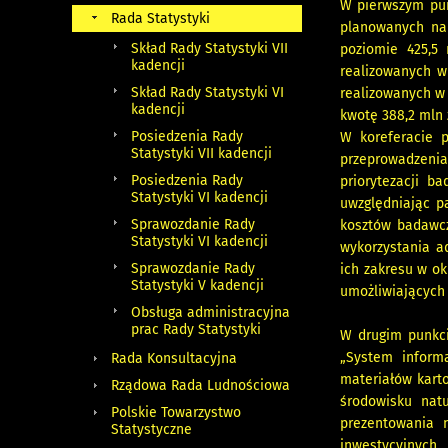
W pierwszym pun
Rada Statystyki
planowanych na 
Skład Rady Statystyki VII
poziomie 425,5 
kadencji
realizowanych w
Skład Rady Statystyki VI
realizowanych w 
kadencji
kwotę 388,2 mln 
Posiedzenia Rady
W koreferacie 
Statystyki VII kadencji
przeprowadzenia
Posiedzenia Rady
priorytezacji 
Statystyki VI kadencji
uwzględniając p
Sprawozdanie Rady
kosztów badawcz
Statystyki VI kadencji
wykorzystania a
Sprawozdanie Rady
ich zakresu w ok
Statystyki V kadencji
umożliwiających
Obsługa administracyjna
prac Rady Statystyki
W drugim punkci
„System informa
Rada Konsultacyjna
materiałów kart
Rządowa Rada Ludnościowa
środowisku natu
Polskie Towarzystwo
prezentowania 
Statystyczne
inwestycyjnych.