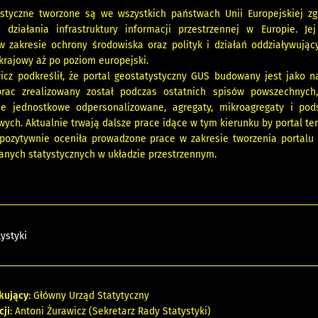
ystyczne tworzone są we wszystkich państwach Unii Europejskiej zg
działania infrastruktury informacji przestrzennej w Europie. Je
 zakresie ochrony środowiska oraz polityk i działań oddziaływują
 krajowy aż po poziom europejski.
icz podkreślił, że portal geostatystyczny GUS budowany jest jako 
prac zrealizowany został podczas ostatnich spisów powszechnych
e jednostkowe odpersonalizowane, agregaty, mikroagregaty i pod
ych. Aktualnie trwają dalsze prace idące w tym kierunku by portal te
 pozytywnie oceniła prowadzone prace w zakresie tworzenia portalu
anych statystycznych w układzie przestrzennym.
tystyki
kujący
: Główny Urząd Statytyczny
cji
: Antoni Żurawicz (Sekretarz Rady Statystyki)