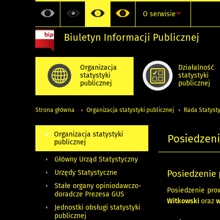
O serwisie
Biuletyn Informacji Publicznej
Organizacja
Działalność
statystyki
statystyki
publicznej
publicznej
Strona główna
Organizacja statystyki publicznej
Rada Statysty
Organizacja statystyki
Posiedzeni
publicznej
Główny Urząd Statystyczny
Posiedzenie 
Urzędy Statystyczne
Stałe organy opiniodawczo-
Posiedzenie pro
doradcze Prezesa GUS
Witkowski
oraz
w
Jednostki obsługi statystyki
publicznej