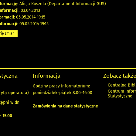
nformację
: Alicja Koszela (Departament Informacji GUS)
nformacji
: 03.04.2013
formacji
: 05.05.2014 19:15
nformacji
: 05.05.2014 19:15
rię zmian
ystyczna
Informacja
Zobacz także
Centralna Bibl
Godziny pracy Informatorium:
Centrum Infor
ryfą operatora)
poniedziałek-piątek 8.00
–
16.00
Statystycznej
tępni w dni
Zamówienia na dane statystyczne
 - 15.00