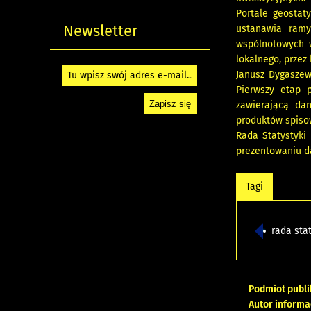
Portale geostat
Newsletter
ustanawia ramy 
wspólnotowych w
lokalnego, przez
Janusz Dygaszew
Pierwszy etap 
zawierającą dan
produktów spisow
Rada Statystyki
prezentowaniu d
Tagi
rada sta
Podmiot publi
Autor informa