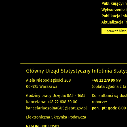
Publikujący i
Wytworzenie i
Publikacja in
Aktualizacja i
Sprawdź histo
Główny Urząd Statystyczny
Infolinia Stat
Aleja Niepodległości 208
+48 22 279 99 99
00-925 Warszawa
(opłata zgodna z ta
Godziny pracy Urzędu: 8:15 - 16:15
Konsultanci są dos
Kancelaria: +48 22 608 30 00
robocze:
kancelariaogolnaGUS@stat.gov.pl
pon.- pt.: godz. 8.00
Elektroniczna Skrzynka Podawcza
REGON:
000331501