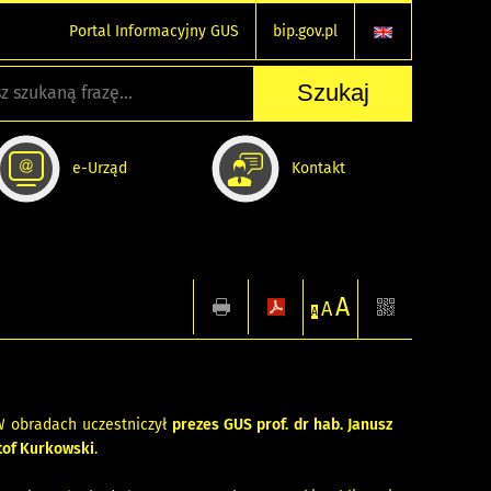
Portal Informacyjny GUS
bip.gov.pl
e-Urząd
Kontakt
A
A
A
W obradach uczestniczył
prezes GUS prof. dr hab. Janusz
tof Kurkowski
.