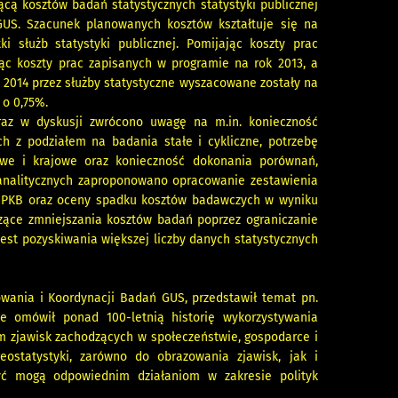
cą kosztów badań statystycznych statystyki publicznej
 GUS. Szacunek planowanych kosztów kształtuje się na
i służb statystyki publicznej. Pomijając koszty prac
ąc koszty prac zapisanych w programie na rok 2013, a
u 2014 przez służby statystyczne wyszacowane zostały na
 o 0,75%.
raz w dyskusji zwrócono uwagę na m.in. konieczność
ch z podziałem na badania stałe i cykliczne, potrzebę
owe i krajowe oraz konieczność dokonania porównań,
b analitycznych zaproponowano opracowanie zestawienia
e PKB oraz oceny spadku kosztów badawczych w wyniku
zące zmniejszania kosztów badań poprzez ograniczanie
est pozyskiwania większej liczby danych statystycznych
wania i Koordynacji Badań GUS, przedstawił temat pn.
ie omówił ponad 100-letnią historię wykorzystywania
m zjawisk zachodzących w społeczeństwie, gospodarce i
eostatystyki, zarówno do obrazowania zjawisk, jak i
yć mogą odpowiednim działaniom w zakresie polityk