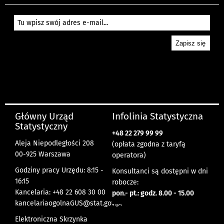
Główny Urząd
Infolinia Statystyczna
Statystyczny
+48 22 279 99 99
Aleja Niepodległości 208
(opłata zgodna z taryfą
00-925 Warszawa
operatora)
Godziny pracy Urzędu: 8:15 -
Konsultanci są dostępni w dni
16:15
robocze:
Kancelaria: +48 22 608 30 00
pon.- pt.: godz. 8.00 - 15.00
kancelariaogolnaGUS@stat.gov.pl
Elektroniczna Skrzynka