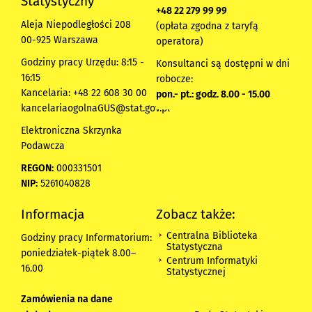
Statystyczny
+48 22 279 99 99
Aleja Niepodległości 208
(opłata zgodna z taryfą
00-925 Warszawa
operatora)
Godziny pracy Urzędu: 8:15 -
Konsultanci są dostępni w dni
16:15
robocze:
Kancelaria: +48 22 608 30 00
pon.- pt.: godz. 8.00 - 15.00
kancelariaogolnaGUS@stat.gov.pl
Elektroniczna Skrzynka
Podawcza
REGON:
000331501
NIP:
5261040828
Informacja
Zobacz także:
Centralna Biblioteka
Godziny pracy Informatorium:
Statystyczna
poniedziałek-piątek 8.00
–
Centrum Informatyki
16.00
Statystycznej
Zamówienia na dane