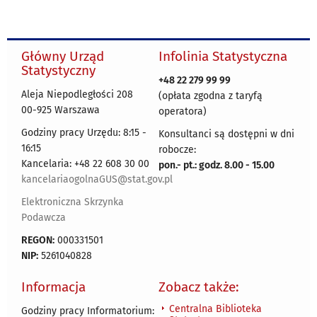
Główny Urząd
Infolinia Statystyczna
Statystyczny
+48 22 279 99 99
Aleja Niepodległości 208
(opłata zgodna z taryfą
00-925 Warszawa
operatora)
Godziny pracy Urzędu: 8:15 -
Konsultanci są dostępni w dni
16:15
robocze:
Kancelaria: +48 22 608 30 00
pon.- pt.: godz. 8.00 - 15.00
kancelariaogolnaGUS@stat.gov.pl
Elektroniczna Skrzynka
Podawcza
REGON:
000331501
NIP:
5261040828
Informacja
Zobacz także:
Centralna Biblioteka
Godziny pracy Informatorium: