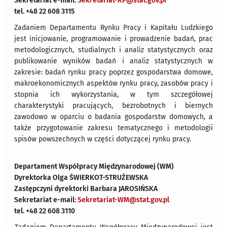
Sekretariat e-mail:
Sekretariat-RP@stat.gov.pl
tel. +48 22 608 3115
Zadaniem Departamentu Rynku Pracy i Kapitału Ludzkiego
jest inicjowanie, programowanie i prowadzenie badań, prac
metodologicznych, studialnych i analiz statystycznych oraz
publikowanie wyników badań i analiz statystycznych w
zakresie: badań rynku pracy poprzez gospodarstwa domowe,
makroekonomicznych aspektów rynku pracy, zasobów pracy i
stopnia ich wykorzystania, w tym szczegółowej
charakterystyki pracujących, bezrobotnych i biernych
zawodowo w oparciu o badania gospodarstw domowych, a
także przygotowanie zakresu tematycznego i metodologii
spisów powszechnych w części dotyczącej rynku pracy.
Departament Współpracy Międzynarodowej (WM)
Dyrektorka Olga ŚWIERKOT-STRUŻEWSKA
Zastępczyni dyrektorki Barbara JAROSIŃSKA
Sekretariat e-mail:
Sekretariat-WM@stat.gov.pl
tel. +48 22 608 3110