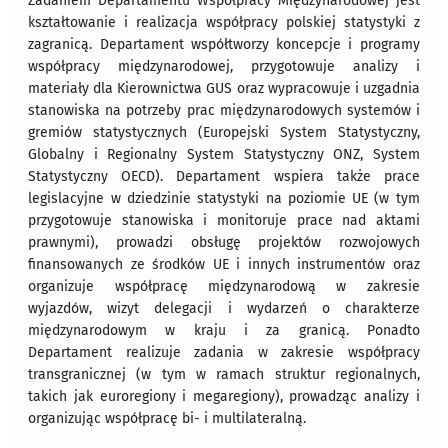
Zadaniem Departamentu Współpracy Międzynarodowej jest
kształtowanie i realizacja współpracy polskiej statystyki z
zagranicą. Departament współtworzy koncepcje i programy
współpracy międzynarodowej, przygotowuje analizy i
materiały dla Kierownictwa GUS oraz wypracowuje i uzgadnia
stanowiska na potrzeby prac międzynarodowych systemów i
gremiów statystycznych (Europejski System Statystyczny,
Globalny i Regionalny System Statystyczny ONZ, System
Statystyczny OECD). Departament wspiera także prace
legislacyjne w dziedzinie statystyki na poziomie UE (w tym
przygotowuje stanowiska i monitoruje prace nad aktami
prawnymi), prowadzi obsługę projektów rozwojowych
finansowanych ze środków UE i innych instrumentów oraz
organizuje współpracę międzynarodową w zakresie
wyjazdów, wizyt delegacji i wydarzeń o charakterze
międzynarodowym w kraju i za granicą. Ponadto
Departament realizuje zadania w zakresie współpracy
transgranicznej (w tym w ramach struktur regionalnych,
takich jak euroregiony i megaregiony), prowadząc analizy i
organizując współpracę bi- i multilateralną.