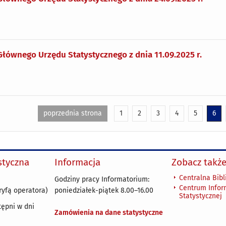
Głównego Urzędu Statystycznego z dnia 11.09.2025 r.
poprzednia strona
1
2
3
4
5
6
ystyczna
Informacja
Zobacz także
Centralna Bibl
Godziny pracy Informatorium:
Centrum Infor
ryfą operatora)
poniedziałek-piątek 8.00
–
16.00
Statystycznej
tępni w dni
Zamówienia na dane statystyczne