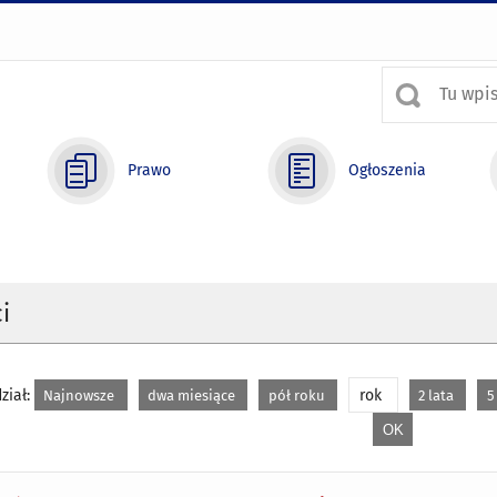
Prawo
Ogłoszenia
i
ział:
rok
Najnowsze
dwa miesiące
pół roku
2 lata
5