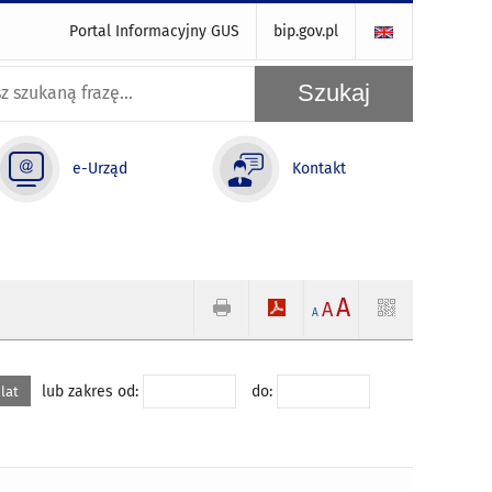
Portal Informacyjny GUS
bip.gov.pl
e-Urząd
Kontakt
A
A
A
lub zakres od:
do:
 lat