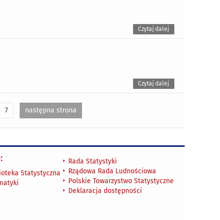
Czytaj dalej
Czytaj dalej
7
następna strona
:
Rada Statystyki
Rządowa Rada Ludnościowa
ioteka Statystyczna
Polskie Towarzystwo Statystyczne
matyki
Deklaracja dostępności