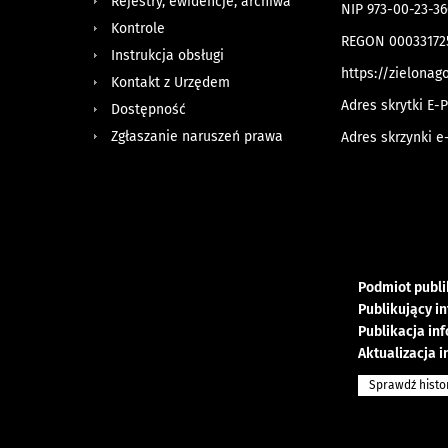
Rejestry, ewidencje, archiwa
NIP 973-00-23-36
Kontrole
REGON 00033172
Instrukcja obsługi
https://zielonago
Kontakt z Urzędem
Adres skrytki E-
Dostępność
Zgłaszanie naruszeń prawa
Adres skrzynki e
Podmiot publi
Publikujący i
Publikacja in
Aktualizacja i
Sprawdź histo