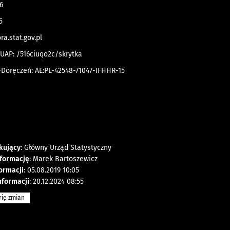
6
5
ra.stat.gov.pl
PUAP: /516ciuqo2c/skrytka
-Doręczeń: AE:PL-42548-71047-IFHHR-15
kujący
: Główny Urząd Statystyczny
nformację
: Marek Bartoszewicz
formacji
: 05.08.2019 10:05
nformacji
: 20.12.2024 08:55
rię zmian