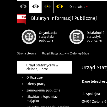
O serwisie
Biuletyn Informacji Publicznej
Organizacja
Działalność
statystyki
statystyki
publicznej
publicznej
Strona główna
Urząd Statystyczny w Zielonej Górze
Urząd Statystyczny w
Urząd Stat
Zielonej Górze
O Urzędzie
Dane teleadres
Oferty pracy
Zamówienia publiczne
ul. Spokojna 1
Likwidacja/sprzedaż
majątku
65-954 Zielona G