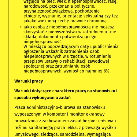
względu na płeć, wiek, niepełnosprawność, rasę.
narodowość, przekonania polityczne,
przynależność związkową. pochodzenie
etniczne, wyznanie, orientację seksualną czy też
jakąkolwiek inną cechę prawnie chronioną.
jako osoba z niepełnosprawnością nie możesz
skorzystać z pierwszeństwa w zatrudnieniu -nie
składaj dokumentu potwierdzającego
niepełnosprawność.
W miesiącu poprzedzającym datę upublicznienia
ogłoszenia wskaźnik zatrudnienia osób
niepełnosprawnych w urzędzie, w rozumieniu
przepisów ustawy o rehabilitacji zawodowej i
społecznej oraz zatrudnianiu osób
niepełnosprawnych, wyniósł co najmniej 6%.
Warunki pracy
Warunki dotyczące charakteru pracy na stanowisku i
sposobu wykonywania zadań
Praca administracyjno-biurowa na stanowisku
wyposażonym w komputer i monitor ekranowy
prowadzona z zachowaniem zasad bezpieczeństwa i
reżimu sanitarnego; praca lekka, z przewagą wysiłku
umysłowego, siedząca, samodzielna, wymagająca