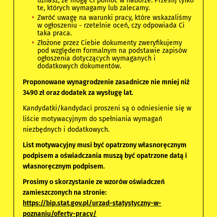
uznasz, że mogą Ci pomóc w naborze. Prześlij tylko
te, których wymagamy lub zalecamy.
Zwróć uwagę na warunki pracy, które wskazaliśmy
w ogłoszeniu - rzetelnie oceń, czy odpowiada Ci
taka praca.
Złożone przez Ciebie dokumenty zweryfikujemy
pod względem formalnym na podstawie zapisów
ogłoszenia dotyczących wymaganych i
dodatkowych dokumentów.
Proponowane wynagrodzenie zasadnicze nie mniej niż
3490 zł oraz dodatek za wysługę lat.
Kandydatki/kandydaci proszeni są o odniesienie się w
liście motywacyjnym do spełniania wymagań
niezbędnych i dodatkowych.
List motywacyjny musi być opatrzony własnoręcznym
podpisem a oświadczania muszą być opatrzone datą i
własnoręcznym podpisem.
Prosimy o skorzystanie ze wzorów oświadczeń
zamieszczonych na stronie:
https://bip.stat.gov.
pl/urzad-statystyczny-w-
pozn
a
ni
u/oferty-pracy/