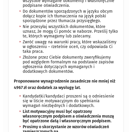
wszystkie wymagane dokumenty i własnoręcznie
podpisane oświadczenia.
Do dokumentów sporządzonych w języku obcym
dołącz kopie ich tłumaczenia na język polski
sporządzone przez tłumacza przysięgłego.
Nie przesyłaj wszystkich dokumentów, które
uznasz, że mogą Ci pomóc w naborze. Prześlij tylko
te, których wymagamy lub zalecamy.
Zwróć uwagę na warunki pracy, które wskazaliśmy
w ogłoszeniu – rzetelnie oceń, czy odpowiada Ci
taka praca.
Złożone przez Ciebie dokumenty zweryfikujemy
pod względem formalnym na podstawie zapisów
ogłoszenia dotyczących wymaganych i
dodatkowych dokumentów.
Proponowane wynagrodzenie zasadnicze nie mniej niż
4967 zł oraz dodatek za wysługę lat.
Kandydatki/kandydaci proszeni są o odniesienie
się w liście motywacyjnym do spełniania
wymagań niezbędnych i dodatkowych.
List motywacyjny musi być opatrzony
własnoręcznym podpisem a oświadczenia muszą
być opatrzone datą i własnoręcznym podpisem.
Prosimy o skorzystanie ze wzorów oświadczeń
zamieszczonych na