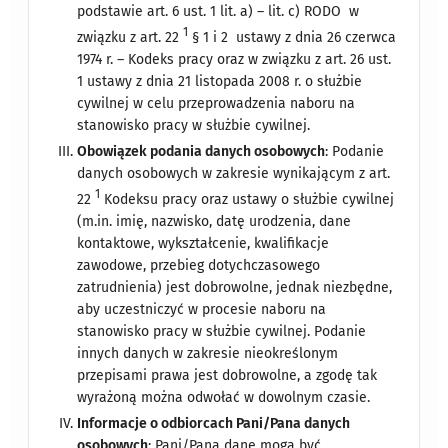
podstawie art. 6 ust. 1 lit. a) – lit. c) RODO w
1
związku z art. 22
§ 1 i 2 ustawy z dnia 26 czerwca
1974 r. – Kodeks pracy oraz w związku z art. 26 ust.
1 ustawy z dnia 21 listopada 2008 r. o służbie
cywilnej w celu przeprowadzenia naboru na
stanowisko pracy w służbie cywilnej.
Obowiązek podania danych osobowych
: Podanie
danych osobowych w zakresie wynikającym z art.
1
22
Kodeksu pracy oraz ustawy o służbie cywilnej
(m.in. imię, nazwisko, datę urodzenia, dane
kontaktowe, wykształcenie, kwalifikacje
zawodowe, przebieg dotychczasowego
zatrudnienia) jest dobrowolne, jednak niezbędne,
aby uczestniczyć w procesie naboru na
stanowisko pracy w służbie cywilnej. Podanie
innych danych w zakresie nieokreślonym
przepisami prawa jest dobrowolne, a zgodę tak
wyrażoną można odwołać w dowolnym czasie.
Informacje o odbiorcach Pani/Pana danych
osobowych
: Pani/Pana dane mogą być