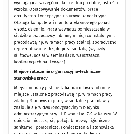
wymagająca szczególnej koncentracji i dobrej ostrości
wzroku. Opracowywanie dokumentów, prace
analityczno-koncepcyjne i biurowo-kancelaryjne.
Obsługa komputera i monitora ekranowego ponad
4 godz. dziennie. Praca wewnątrz pomieszczenia w
siedzibie pracodawcy lub innym miejscu ustalonym z
pracodawcą np. w ramach pracy zdalnej; sporadyczne
reprezentowanie Urzędu poza siedzibą (wyjazdy
służbowe, udział w seminariach, warsztatach,
konferencjach naukowych).
Miejsce i otoczenie organizacyjno-techniczne
stanowiska pracy
Miejscem pracy jest siedziba pracodawcy lub inne
miejsce ustalone z pracodawcą np. w ramach pracy
zdalnej. Stanowisko pracy w siedzibie pracodawcy
znajduje się w dwukondygnacyjnym budynku
administracyjnym przy ul. Piwonickiej 7-9 w Kaliszu. W
obiekcie mieszczą się pokoje biurowe, higieniczno-
sanitarne i pomocnicze. Pomieszczenia i stanowiska
pracy rozmieszczone są na 1 piętrze budynku.