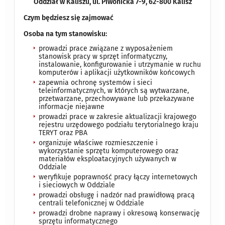
Oddział w Kaliszu, ul. Piwonicka 7-9, 62-800 Kalisz
Czym będziesz się zajmować
Osoba na tym stanowisku:
prowadzi prace związane z wyposażeniem
stanowisk pracy w sprzęt informatyczny,
instalowanie, konfigurowanie i
utrzymanie w ruchu
komputerów i aplikacji użytkowników końcowych
zapewnia ochronę systemów i sieci
teleinformatycznych, w których są wytwarzane,
przetwarzane, przechowywane lub
przekazywane
informacje niejawne
prowadzi prace w zakresie aktualizacji krajowego
rejestru urzędowego podziału terytorialnego kraju
TERYT oraz PBA
organizuje właściwe rozmieszczenie i
wykorzystanie sprzętu komputerowego oraz
materiałów eksploatacyjnych
używanych w
Oddziale
weryfikuje poprawność pracy łączy internetowych
i sieciowych w Oddziale
prowadzi obsługę i nadzór nad prawidłową pracą
centrali telefonicznej w Oddziale
prowadzi drobne naprawy i okresową konserwację
sprzętu informatycznego