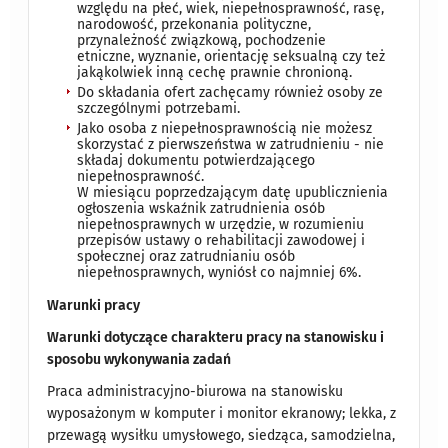
względu na płeć, wiek, niepełnosprawność, rasę,
narodowość, przekonania polityczne,
przynależność związkową, pochodzenie
etniczne, wyznanie, orientację seksualną czy też
jakąkolwiek inną cechę prawnie chronioną.
Do składania ofert zachęcamy również osoby ze
szczególnymi potrzebami.​
Jako osoba z niepełnosprawnością nie możesz
skorzystać z pierwszeństwa w zatrudnieniu - nie
składaj dokumentu potwierdzającego
niepełnosprawność.
W miesiącu poprzedzającym datę upublicznienia
ogłoszenia wskaźnik zatrudnienia osób
niepełnosprawnych w urzędzie, w rozumieniu
przepisów ustawy o rehabilitacji zawodowej i
społecznej oraz zatrudnianiu osób
niepełnosprawnych, wyniósł co najmniej 6%.
Warunki pracy
Warunki dotyczące charakteru pracy na stanowisku i
sposobu wykonywania zadań
Praca administracyjno-biurowa na stanowisku
wyposażonym w komputer i monitor ekranowy; lekka, z
przewagą wysiłku umysłowego, siedząca, samodzielna,