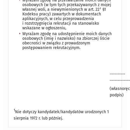
Wyrażam zgodę na przetwarzanie moich danych
osobowych (w tym tych przekazywanych z mojej
własnej woli, a niewymienionych w art. 22¹ §1
Kodeksu pracy) zawartych w dokumentach
aplikacyjnych, w celu przeprowadzenia
i rozstrzygnięcia rekrutacji na stanowisko
wskazane w ogłoszeniu,
Wyrażam zgodę na udostępnienie moich danych
osobowych (imię i nazwisko) na zbiorczej liście
obecności w związku z prowadzonym
postępowaniem rekrutacyjnym.
…………….
…………………
(własnoręc
podpis)
1
Nie dotyczy kandydatek/kandydatów urodzonych 1
sierpnia 1972 r. lub później.