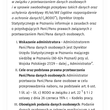
w związku z przetwarzaniem danych osobowych
i w sprawie swobodnego przepływu takich danych oraz
uchylenia dyrektywy 95/46/WE (ogólne rozporządzenie
o ochronie danych)
(„RODO”), Dyrektor Urzędu
Statystycznego w Poznaniu informuje o zasadach oraz
o przysługujących Pani/Panu prawach związanych z
przetwarzaniem Pani/Pana danych osobowych.
Wskazanie administratora -
Administratorem
Pani/Pana danych osobowych jest Dyrektor
Urzędu Statystycznego w Poznaniu mającego
siedzibę w Poznaniu (60-624 Poznań) przy ul.
Wojska Polskiego 27/29 – dalej „ Administrator”.
Cele oraz podstawa prawna przetwarzania
Pani/Pana danych osobowych:
Administrator
przetwarza Pani/Pana dane osobowe w celu
przeprowadzenia naboru, na podstawie art. 6 ust.
1
1 lit. a) – lit. c) RODO w związku z art. 22
§ 1 i 2
ustawy z dnia 26 czerwca 1974 r. – Kodeks pracy.
Obowiązek podania danych osobowych
: Podanie
danych osobowych w zakresie wynikającym z art.