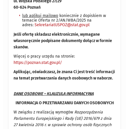
ul. Wojska Polskiego 27/29
60-624 Poznań
lub aplikuj mailowo
koniecznie z dopiskiem
w
temacie
Oferta nr 2/AN/WBA/2025
na
adres:
SekretariatUSPOZ@stat.gov.pl
Jeśli ofertę składasz elektronicznie, wymagane
własnoręcznie podpisane dokumenty dołącz w formie
skanów.
Więcej o pracy urzędu na stronie:
https://poznan.stat.gov.pl/
Aplikując, oświadczasz, że znana Ci jest treść informacji
na temat przetwarzania danych osobowych w naborze.
DANE OSOBOWE – KLAUZULA INFORMACYJNA
INFORMACJA O PRZETWARZANIU DANYCH OSOBOWYCH
W związku z realizacją wymogów
Rozporządzenia
Parlamentu Europejskiego i Rady (UE) 2016/679 z dnia
27 kwietnia 2016 r. w sprawie ochrony osób fizycznych