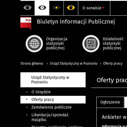
O serwisie
Biuletyn Informacji Publicznej
Organizacja
Działalność
statystyki
statystyki
publicznej
publicznej
Strona główna
Urząd Statystyczny w Poznaniu
Oferty pracy
Urząd Statystyczny w
Oferty pra
Poznaniu
O Urzędzie
Oferty pracy
Ogłoszenie
Zamówienia publiczne
Likwidacja/sprzedaż
Ankieter 
majątku
Informacja o 