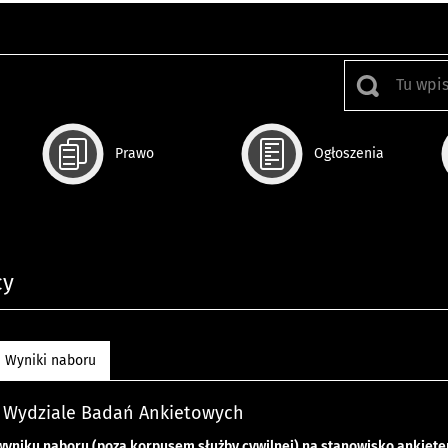
Prawo
Ogłoszenia
cy
Wyniki naboru
w Wydziale Badań Ankietowych
wyniku naboru (poza korpusem służby cywilnej) na stanowisko
ankiete