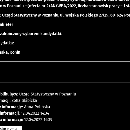
o w Poznaniu – (oferta nr 2/AN/WBA/2022, liczba stanowisk pracy – 1 st
:
Urząd Statystyczny w Poznaniu, ul. Wojska Polskiego 27/29, 60-624 P
nkieter
 zakończony wyborem kandydatki.
ydatka:
mska, Konin
blikujący
: Urząd Statystyczny w Poznaniu
rmacji
: Zofia Skibicka
y informację
: Anna Polińska
 informacji
: 12.04.2022 14:34
a informacji
: 12.04.2022 14:39
storię zmian