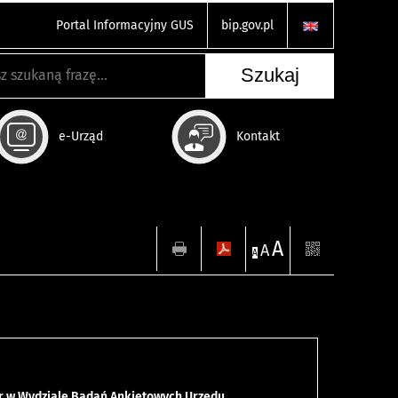
Portal Informacyjny GUS
bip.gov.pl
e-Urząd
Kontakt
A
A
A
r w Wydziale Badań Ankietowych Urzędu