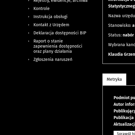
Rejestry, ewidencje, archiwa
Statystyczneg
Kontrole
Nazwa urzędu
Instrukcja obsługi
Kontakt z Urzędem
Stanowisko:
a
Deklaracja dostępności BIP
Status:
nabór
Raport o stanie
Wybrana kand
zapewnienia dostępności
oraz plany działania
Klaudia Grze
Zgłoszenia naruszeń
Metryka
Podmiot pu
Autor info
Publikując
Publikacja
Aktualizacj
Sprawdź hi