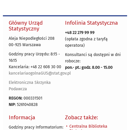
Główny Urząd
Infolinia Statystyczna
Statystyczny
+48 22 279 99 99
Aleja Niepodległości 208
(opłata zgodna z taryfą
00-925 Warszawa
operatora)
Godziny pracy Urzędu: 8:15 -
Konsultanci są dostępni w dni
16:15
robocze:
Kancelaria: +48 22 608 30 00
pon.- pt.: godz. 8.00 - 15.00
kancelariaogolnaGUS@stat.gov.pl
Elektroniczna Skrzynka
Podawcza
REGON:
000331501
NIP:
5261040828
Informacja
Zobacz także:
Centralna Biblioteka
Godziny pracy Informatorium: