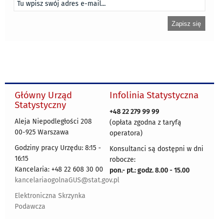
Główny Urząd
Infolinia Statystyczna
Statystyczny
+48 22 279 99 99
Aleja Niepodległości 208
(opłata zgodna z taryfą
00-925 Warszawa
operatora)
Godziny pracy Urzędu: 8:15 -
Konsultanci są dostępni w dni
16:15
robocze:
Kancelaria: +48 22 608 30 00
pon.- pt.: godz. 8.00 - 15.00
kancelariaogolnaGUS@stat.gov.pl
Elektroniczna Skrzynka
Podawcza