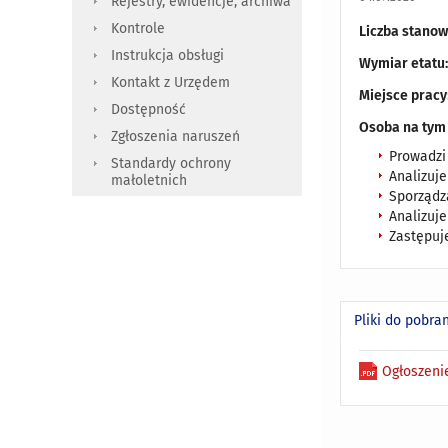
Rejestry, ewidencje, archiwa
Kontrole
Liczba stanow
Instrukcja obsługi
Wymiar etatu
Kontakt z Urzędem
Miejsce pracy
Dostępność
Osoba na tym
Zgłoszenia naruszeń
Prowadzi
Standardy ochrony
Analizuj
małoletnich
Sporządz
Analizuj
Zastępuj
Pliki do pobra
Ogłoszenie