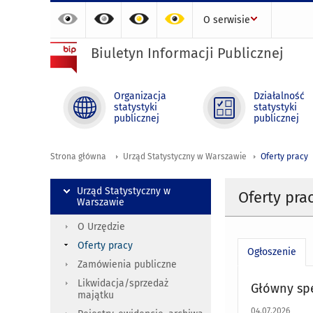
O serwisie
Biuletyn Informacji Publicznej
Organizacja
Działalność
statystyki
statystyki
publicznej
publicznej
Strona główna
Urząd Statystyczny w Warszawie
Oferty pracy
Urząd Statystyczny w
Oferty pra
Warszawie
O Urzędzie
Oferty pracy
Ogłoszenie
Zamówienia publiczne
Likwidacja/sprzedaż
Główny spe
majątku
04.07.2026