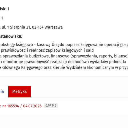
isk:
1
:
1
: ul. 1 Sierpnia 21, 02-134 Warszawa
 stanowisku:
 obsługę księgowo - kasową Urzędu poprzez księgowanie operacji gos
e prawidłowość i realność zapisów księgowych i sald
a sprawozdania budżetowe, finansowe (sprawozdania, raporty, bilanse
e i monitoruje prawidłowość realizacji dochodów i wydatków jednostki
e Głównego Księgowego oraz kieruje Wydziałem Ekonomicznym w przy
nia
Metryka
 nr 165594 / 04.07.2026
0.07 MB