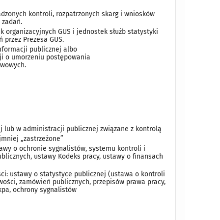
dzonych kontroli, rozpatrzonych skarg i wniosków
 zadań.
 organizacyjnych GUS i jednostek służb statystyki
ań przez Prezesa GUS.
formacji publicznej albo
zji o umorzeniu postępowania
tawowych.
 lub w administracji publicznej związane z kontrolą
jmniej „zastrzeżone”
wy o ochronie sygnalistów, systemu kontroli i
blicznych, ustawy Kodeks pracy, ustawy o finansach
ci: ustawy o statystyce publicznej (ustawa o kontroli
owości, zamówień publicznych, przepisów prawa pracy,
kpa, ochrony sygnalistów