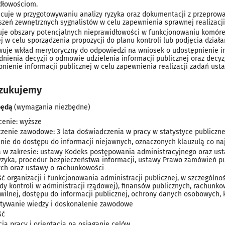
dłowościom.
cuje w przygotowywaniu analizy ryzyka oraz dokumentacji z przeprowa
oszeń zewnętrznych sygnalistów w celu zapewnienia sprawnej realizacji
kuje obszary potencjalnych nieprawidłowości w funkcjonowaniu komórek
j w celu sporządzenia propozycji do planu kontroli lub podjęcia dział
wuje wkład merytoryczny do odpowiedzi na wniosek o udostępnienie in
dnienia decyzji o odmowie udzielenia informacji publicznej oraz decy
pnienie informacji publicznej w celu zapewnienia realizacji zadań us
zukujemy
 będą
(wymagania niezbędne)
cenie: wyższe
zenie zawodowe: 3 lata doświadczenia w pracy w statystyce publicznej
nie do dostępu do informacji niejawnych, oznaczonych klauzulą co na
a w zakresie: ustawy Kodeks postępowania administracyjnego oraz usta
ryzyka, procedur bezpieczeństwa informacji, ustawy Prawo zamówień pu
ych oraz ustawy o rachunkowości
 organizacji i funkcjonowania administracji publicznej, w szczególnoś
rdy kontroli w administracji rządowej), finansów publicznych, rachunk
ywilnej, dostępu do informacji publicznej, ochrony danych osobowych, 
tywanie wiedzy i doskonalenie zawodowe
ść
ja pracy i orientacja na osiąganie celów