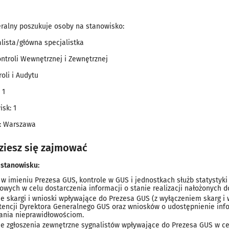
ralny poszukuje osoby na stanowisko:
lista/główna specjalistka
ntroli Wewnętrznej i Zewnętrznej
oli i Audytu
 1
isk: 1
y: Warszawa
ziesz się zajmować
 stanowisku:
w imieniu Prezesa GUS, kontrole w GUS i jednostkach służb statystyki 
owych w celu dostarczenia informacji o stanie realizacji nałożonych 
je skargi i wnioski wpływające do Prezesa GUS (z wyłączeniem skarg i
encji Dyrektora Generalnego GUS oraz wniosków o udostępnienie infor
ania nieprawidłowościom.
je zgłoszenia zewnętrzne sygnalistów wpływające do Prezesa GUS w ce