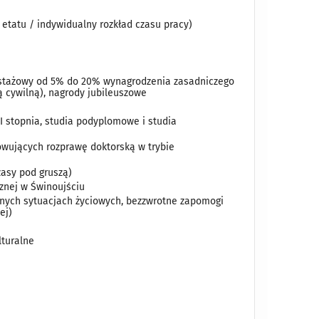
tatu / indywidualny rozkład czasu pracy)
k stażowy od 5% do 20% wynagrodzenia zasadniczego
ą cywilną), nagrody jubileuszowe
I stopnia, studia podyplomowe i studia
owujących rozprawę doktorską w trybie
asy pod gruszą)
znej w Świnoujściu
udnych sytuacjach życiowych, bezzwrotne zapomogi
ej)
lturalne