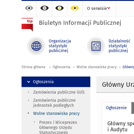
O serwisie
Biuletyn Informacji Publicznej
Organizacja
Działalność
statystyki
statystyki
publicznej
publicznej
Strona główna
Ogłoszenia
Wolne stanowiska pracy
Główny
Ogłoszenia
Główny Ur
Zamówienia publiczne GUS
Zamówienia publiczne
jednostek podległych
Ogłoszenie
Wolne stanowiska pracy
Prezes i Wiceprezes
Główny spe
Głównego Urzędu
i Audytu
Statystycznego