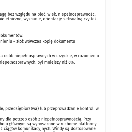
agą bez względu na płeć, wiek, niepełnosprawność,
e etniczne, wyznanie, orientację seksualną czy też
 dokumentów.
dnieniu – złóż wówczas kopię dokumentu
ia osób niepełnosprawnych w urzędzie, w rozumieniu
niepełnosprawnych, był mniejszy niż 6%.
e, przedsiębiorstwa) lub przeprowadzanie kontroli w
y dla potrzeb osób z niepełnosprawnością. Przy
w holu głównym są wyposażone w ruchome platformy
ść ciągów komunikacyjnych. Windy są dostosowane