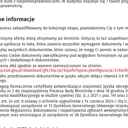
eb osób z niepełnosprawnościami. W budynku znajduje się 7 toalet pr
sprawnością.
e informacje
taniesz zakwalifikowany do kolejnego etapu, powiadomimy Cię o tym ma
trzymy oferty, którą otrzymamy po terminie. Dotyczy to też uzupełniani
a aplikacja to taka, która zawiera wszystkie wymagane dokumenty i 
syłaj wszystkich dokumentów, które uznasz, że mogą Ci pomóc w naborz
przez Ciebie dokumenty zweryfikujemy pod względem formalnym na po
ych i dodatkowych dokumentów.
enia złóż zgodnie ze wzorem zamieszczonym na stronie:
bip.stat.gov.pl/download/gfx/bip/pl/bipofertypracykonfiguracja/3/k
dku przedstawienia dokumentów w języku obcym dołącz również ich tł
ego.
gają tłumaczenia certyfikaty potwierdzające znajomość języka obce
niku nr 2 do rozporządzenia Prezesa Rady Ministrów z dnia 16 grudnia
nia kwalifikacyjnego w służbie cywilnej (Dz. U. z 2021 r. poz. 141 oraz z 
 art. 24 ust. 6 ustawy o ochronie sygnalistów z 14 czerwca 2024 r. (Dz.U
 obowiązuje zarządzenie nr 13 Dyrektora Generalnego Głównego Urzędu 
enia Regulaminu dokonywania i rozpatrywania zgłoszeń wewnętrznyc
cznym oraz zmieniające je zarządzenie nr 38 Dyrektora Generalnego Gł