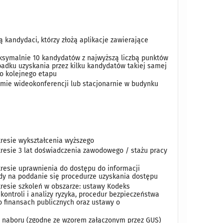
 kandydaci, którzy złożą aplikacje zawierające
aksymalnie 10 kandydatów z najwyższą liczbą punktów
padku uzyskania przez kilku kandydatów takiej samej
do kolejnego etapu
mie wideokonferencji lub stacjonarnie w budynku
resie wykształcenia wyższego
esie 3 lat doświadczenia zawodowego / stażu pracy
esie uprawnienia do dostępu do informacji
ody na poddanie się procedurze uzyskania dostępu
esie szkoleń w obszarze: ustawy Kodeks
ontroli i analizy ryzyka, procedur bezpieczeństwa
o finansach publicznych oraz ustawy o
 naboru (zgodne ze wzorem załączonym przez GUS)