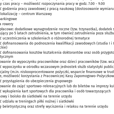
y czas pracy – możliwość rozpoczynania pracy w godz. 7.00 - 9.00
ć godzenia pracy zawodowej z pracą naukową (dostosowanie wymiaru e
lokalizację – centrum Warszawy
parkingowe
a rowery
 płacowe: dodatkowe wynagrodzenie roczne (tzw. trzynastka), dodate
ujący po 5 latach zatrudnienia, w tym również zatrudnienia poza służb
ć uczestniczenia w szkoleniach o różnorodnej tematyce
ć dofinansowania do podnoszenia kwalifikacji zawodowych (studia I i I
ckie)
ć dofinansowania kosztów kształcenia doktorantów oraz osób przygot
stycznym
owanie do wypoczynku pracowników oraz dzieci pracowników (tzw. wcz
ć wypoczynku w ośrodku wczasowym jednostek służb statystyki public
ocjalny (m.in. niskooprocentowane pożyczki, wsparcie finansowe w tr
e, możliwość korzystania z Pracowniczej Kasy Zapomogowo-Pożyczkow
ć przystąpienia do ubezpieczenia grupowego
owanie do zajęć sportowo-rekreacyjnych lub do biletów na imprezy ku
ć wykupienia kart sportowych dla pracownika i osób towarzyszących
sowy i boisko do siatkówki na terenie urzędu
 udziału w treningach piłki nożnej i siatkówki
ę beletrystyczną oraz strefę wyciszenia i relaksu na terenie urzędu