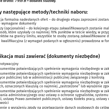
 brutto: 7 959 zł + dodatek stażowy.
y następujące metody/techniki naboru:
cja formalna nadesłanych ofert – do drugiego etapu zaproszeni zostaną
ie wymagane dokumenty
dzy (opcjonalnie) – do kolejnego etapu zakwalifikowanych zostanie m
osób, które uzyskały co najmniej 70% punktów w teście wiedzy, w przy
unktów na granicy limitu, wszystkie te osoby zostaną zakwalifikowane 
kwalifikacyjna (z wymagań podanych w ogłoszeniu) prowadzona w for
ikacja musi zawierać (dokumenty niezbędne)
 motywacyjny
kumentów potwierdzających spełnienie wymagania niezbędnego w zak
kumentów potwierdzających spełnienie wymagania niezbędnego w zakr
yce publicznej lub w administracji publicznej związanego z kontrolą
kumentów potwierdzających spełnienie wymagania niezbędnego w zakr
ch, oznaczonych klauzulą co najmniej „zastrzeżone” lub wyrażenie zg
kumentów potwierdzających spełnienie wymagania niezbędnego w zakr
ania administracyjnego oraz ustawy o ochronie sygnalistów, systemu k
ji, ustawy Prawo zamówień publicznych, ustawy Kodeks pracy, ustawy 
wości
enie o wyrażeniu zgody na przetwarzanie danych osobowych do celów