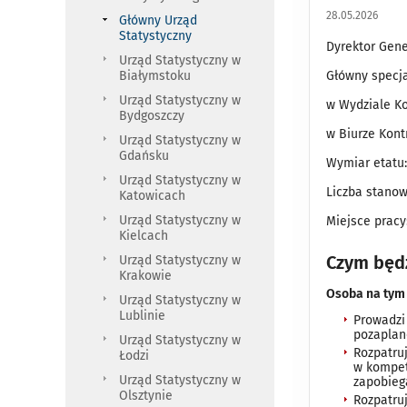
28.05.2026
Główny Urząd
Statystyczny
Dyrektor Gene
Urząd Statystyczny w
Białymstoku
Główny specja
Urząd Statystyczny w
w Wydziale Ko
Bydgoszczy
w Biurze Kontr
Urząd Statystyczny w
Gdańsku
Wymiar etatu:
Urząd Statystyczny w
Liczba stanow
Katowicach
Urząd Statystyczny w
Miejsce prac
Kielcach
Czym będ
Urząd Statystyczny w
Krakowie
Osoba na tym
Urząd Statystyczny w
Lublinie
Prowadzi 
pozaplan
Urząd Statystyczny w
Rozpatru
Łodzi
w kompet
Urząd Statystyczny w
zapobieg
Olsztynie
Rozpatru