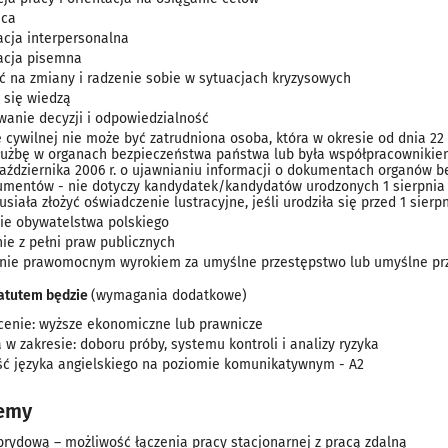
aca
cja interpersonalna
acja pisemna
ć na zmiany i radzenie sobie w sytuacjach kryzysowych
 się wiedzą
anie decyzji i odpowiedzialność
 cywilnej nie może być zatrudniona osoba, która w okresie od dnia 22 li
służbę w organach bezpieczeństwa państwa lub była współpracownikie
października 2006 r. o ujawnianiu informacji o dokumentach organów be
umentów - nie dotyczy kandydatek/kandydatów urodzonych 1 sierpnia 1
siała złożyć oświadczenie lustracyjne, jeśli urodziła się przed 1 sierpni
ie obywatelstwa polskiego
ie z pełni praw publicznych
nie prawomocnym wyrokiem za umyślne przestępstwo lub umyślne pr
atutem będzie
(wymagania dodatkowe)
cenie: wyższe ekonomiczne lub prawnicze
 w zakresie: doboru próby, systemu kontroli i analizy ryzyka
ć języka angielskiego na poziomie komunikatywnym - A2
jemy
brydową – możliwość łączenia pracy stacjonarnej z pracą zdalną