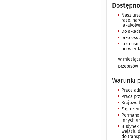
Dostępno
Nasz urz
rasę, na
jakąkolw
Do skład
Jako oso
Jako oso
potwierd
W miesiącu
przepisów 
Warunki 
Praca ad
Praca pr
Krajowe 
Zagrożen
Permanen
innych u
Budynek 
wejściu 
do trans