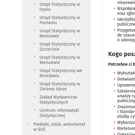
nieprawi
Urząd Statystyczny w
Współpra
Opolu
oraz zgł
Urząd Statystyczny w
Identyfi
Poznaniu
publiczne
Przygoto
Urząd Statystyczny w
do uzasa
Rzeszowie
o udostę
Urząd Statystyczny w
Szczecinie
Kogo pos
Urząd Statystyczny w
Warszawie
Potrzebne ci
Urząd Statystyczny we
Wykształ
Wrocławiu
Doświadc
Urząd Statystyczny w
Uprawnie
Zielonej Górze
Szkoleni
analizy 
Zakład Wydawnictw
publiczn
Statystycznych
Znajomość
Centrum Informatyki
i Standa
Statystycznej
służby c
Wykorzys
Praktyki, staże, wolontariat
Rzetelno
w GUS
Organizac