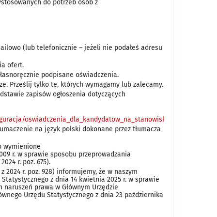
zystosowanych do potrzeb osób z
ilowo (lub telefonicznie – jeżeli nie podałeś adresu
a ofert.
własnoręcznie podpisane oświadczenia.
e. Prześlij tylko te, których wymagamy lub zalecamy.
dstawie zapisów ogłoszenia dotyczących
onfiguracja/oswiadczenia_dla_kandydatow_na_stanowiska_niebedace_w
umaczenie na język polski dokonane przez tłumacza
go wymienione
 2009 r. w sprawie sposobu przeprowadzania
2024 r. poz. 675).
. z 2024 r. poz. 928) informujemy, że w naszym
Statystycznego z dnia 14 kwietnia 2025 r. w sprawie
h naruszeń prawa w Głównym Urzędzie
ównego Urzędu Statystycznego z dnia 23 października