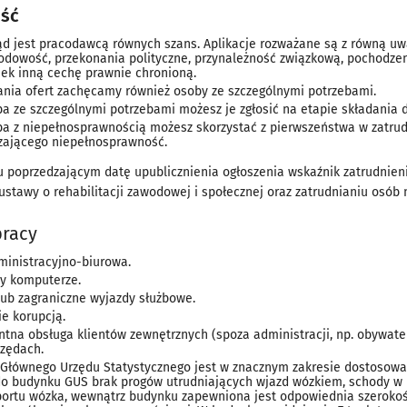
ść
ąd jest pracodawcą równych szans. Aplikacje rozważane są z równą uw
rodowość, przekonania polityczne, przynależność związkową, pochodzeni
iek inną cechę prawnie chronioną.
ania ofert zachęcamy również osoby ze szczególnymi potrzebami.
ba ze szczególnymi potrzebami możesz je zgłosić na etapie składania
ba z niepełnosprawnością możesz skorzystać z pierwszeństwa w zatru
zającego niepełnosprawność.
 poprzedzającym datę upublicznienia ogłoszenia wskaźnik zatrudnien
ustawy o rehabilitacji zawodowej i społecznej oraz zatrudnianiu osób 
pracy
ministracyjno-biurowa.
zy komputerze.
lub zagraniczne wyjazdy służbowe.
ie korupcją.
tna obsługa klientów zewnętrznych (spoza administracji, np. obywatel
rzędach.
Głównego Urzędu Statystycznego jest w znacznym zakresie dostosowan
do budynku GUS brak progów utrudniających wjazd wózkiem, schody 
portu wózka, wewnątrz budynku zapewniona jest odpowiednia szeroko