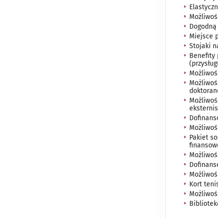
Elastyczn
Możliwoś
Dogodną 
Miejsce 
Stojaki n
Benefity
(przysług
Możliwoś
Możliwoś
doktoran
Możliwoś
eksterni
Dofinans
Możliwoś
Pakiet s
finansow
Możliwoś
Dofinans
Możliwoś
Kort teni
Możliwość
Bibliotek