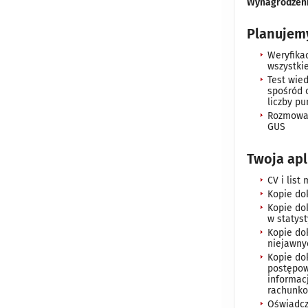
Wynagrodzenie
Planujem
Weryfika
wszystk
Test wie
spośród 
liczby p
Rozmowa 
GUS
Twoja apl
CV i list
Kopie do
Kopie do
w statyst
Kopie do
niejawny
Kopie do
postępow
informac
rachunko
Oświadcz