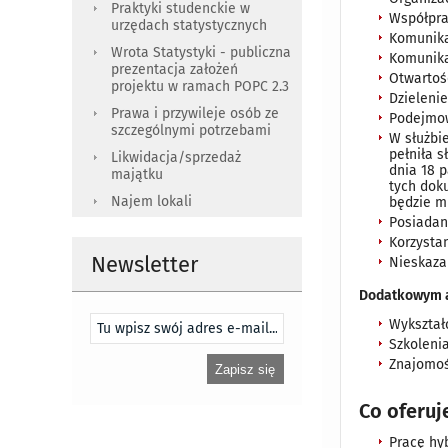
Praktyki studenckie w
Współpr
urzędach statystycznych
Komunika
Wrota Statystyki - publiczna
Komunik
prezentacja założeń
Otwartoś
projektu w ramach POPC 2.3
Dzielenie
Prawa i przywileje osób ze
Podejmow
szczególnymi potrzebami
W służbie
pełniła 
Likwidacja/sprzedaż
dnia 18 
majątku
tych dok
Najem lokali
będzie mu
Posiadan
Korzystan
Newsletter
Nieskaza
Dodatkowym 
Wykształ
Szkolenia
Znajomoś
Co oferu
Pracę hy