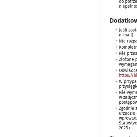
do potrz
niepełno
Dodatkow
Jeśli zos
e-mail).
Nie rozpa
Kompletn
Nie prze
Złożone 
wymagan
Oświadcz
https://
W przypa
przysięgł
Nie wyma
w załącz
postępowa
Zgodnie z
urzędzie
wprowadz
Statysty
2025 r.